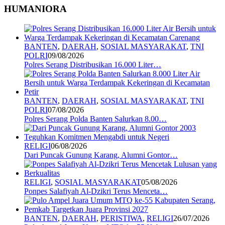
HUMANIORA
BANTEN
,
DAERAH
,
SOSIAL MASYARAKAT
,
TNI
POLRI
09/08/2026
Polres Serang Distribusikan 16.000 Liter…
BANTEN
,
DAERAH
,
SOSIAL MASYARAKAT
,
TNI
POLRI
07/08/2026
Polres Serang Polda Banten Salurkan 8.00…
RELIGI
06/08/2026
Dari Puncak Gunung Karang, Alumni Gontor…
RELIGI
,
SOSIAL MASYARAKAT
05/08/2026
Ponpes Salafiyah Al-Dzikri Terus Menceta…
BANTEN
,
DAERAH
,
PERISTIWA
,
RELIGI
26/07/2026