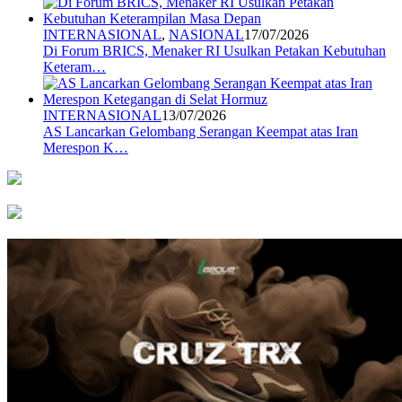
INTERNASIONAL
,
NASIONAL
17/07/2026
Di Forum BRICS, Menaker RI Usulkan Petakan Kebutuhan
Keteram…
INTERNASIONAL
13/07/2026
AS Lancarkan Gelombang Serangan Keempat atas Iran
Merespon K…