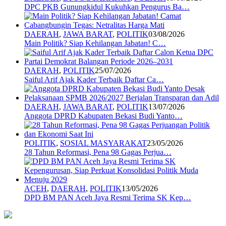
DPC PKB Gunungkidul Kukuhkan Pengurus Ba…
DAERAH
,
JAWA BARAT
,
POLITIK
03/08/2026
Main Politik? Siap Kehilangan Jabatan! C…
DAERAH
,
POLITIK
25/07/2026
Saiful Arif Ajak Kader Terbaik Daftar Ca…
DAERAH
,
JAWA BARAT
,
POLITIK
13/07/2026
Anggota DPRD Kabupaten Bekasi Budi Yanto…
POLITIK
,
SOSIAL MASYARAKAT
23/05/2026
28 Tahun Reformasi, Pena 98 Gagas Perjua…
ACEH
,
DAERAH
,
POLITIK
13/05/2026
DPD BM PAN Aceh Jaya Resmi Terima SK Kep…