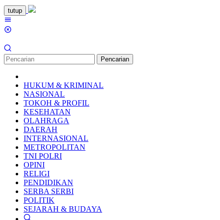
Loncat
tutup
ke
Menu
konten
Mobile
Pencarian
HUKUM & KRIMINAL
NASIONAL
TOKOH & PROFIL
KESEHATAN
OLAHRAGA
DAERAH
INTERNASIONAL
METROPOLITAN
TNI POLRI
OPINI
RELIGI
PENDIDIKAN
SERBA SERBI
POLITIK
SEJARAH & BUDAYA