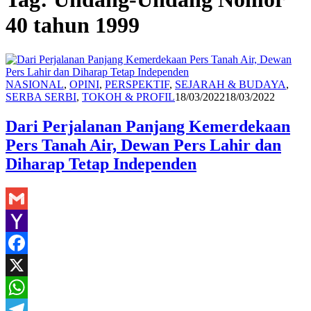
40 tahun 1999
NASIONAL
,
OPINI
,
PERSPEKTIF
,
SEJARAH & BUDAYA
,
Redaksi
SERBA SERBI
,
TOKOH & PROFIL
18/03/2022
18/03/2022
Dari Perjalanan Panjang Kemerdekaan
Pers Tanah Air, Dewan Pers Lahir dan
Diharap Tetap Independen
Gmail
Yahoo
Mail
Facebook
X
WhatsApp