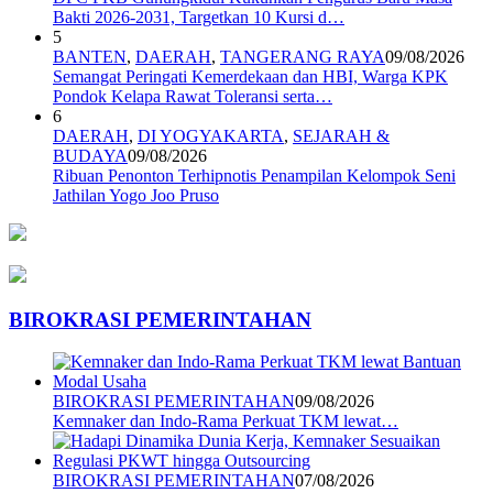
Bakti 2026-2031, Targetkan 10 Kursi d…
5
BANTEN
,
DAERAH
,
TANGERANG RAYA
09/08/2026
Semangat Peringati Kemerdekaan dan HBI, Warga KPK
Pondok Kelapa Rawat Toleransi serta…
6
DAERAH
,
DI YOGYAKARTA
,
SEJARAH &
BUDAYA
09/08/2026
Ribuan Penonton Terhipnotis Penampilan Kelompok Seni
Jathilan Yogo Joo Pruso
BIROKRASI PEMERINTAHAN
BIROKRASI PEMERINTAHAN
09/08/2026
Kemnaker dan Indo-Rama Perkuat TKM lewat…
BIROKRASI PEMERINTAHAN
07/08/2026