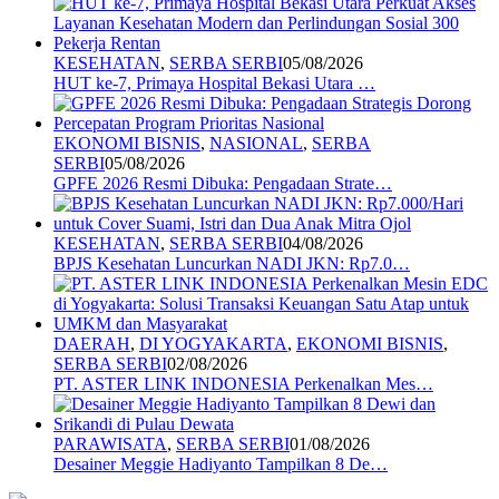
KESEHATAN
,
SERBA SERBI
05/08/2026
HUT ke-7, Primaya Hospital Bekasi Utara …
EKONOMI BISNIS
,
NASIONAL
,
SERBA
SERBI
05/08/2026
GPFE 2026 Resmi Dibuka: Pengadaan Strate…
KESEHATAN
,
SERBA SERBI
04/08/2026
BPJS Kesehatan Luncurkan NADI JKN: Rp7.0…
DAERAH
,
DI YOGYAKARTA
,
EKONOMI BISNIS
,
SERBA SERBI
02/08/2026
PT. ASTER LINK INDONESIA Perkenalkan Mes…
PARAWISATA
,
SERBA SERBI
01/08/2026
Desainer Meggie Hadiyanto Tampilkan 8 De…