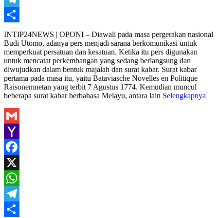
Telegram
Share
INTIP24NEWS | OPONI – Diawali pada masa pergerakan nasional
Budi Utomo, adanya pers menjadi sarana berkomunikasi untuk
memperkuat persatuan dan kesatuan. Ketika itu pers digunakan
untuk mencatat perkembangan yang sedang berlangsung dan
diwujudkan dalam bentuk majalah dan surat kabar. Surat kabar
pertama pada masa itu, yaitu Bataviasche Novelles en Politique
Raisonemnetan yang terbit 7 Agustus 1774. Kemudian muncul
beberapa surat kabar berbahasa Melayu, antara lain
Selengkapnya
Gmail
Yahoo
Mail
Facebook
X
WhatsApp
Telegram