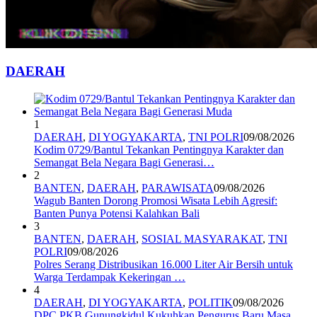
DAERAH
1
DAERAH
,
DI YOGYAKARTA
,
TNI POLRI
09/08/2026
Kodim 0729/Bantul Tekankan Pentingnya Karakter dan
Semangat Bela Negara Bagi Generasi…
2
BANTEN
,
DAERAH
,
PARAWISATA
09/08/2026
Wagub Banten Dorong Promosi Wisata Lebih Agresif:
Banten Punya Potensi Kalahkan Bali
3
BANTEN
,
DAERAH
,
SOSIAL MASYARAKAT
,
TNI
POLRI
09/08/2026
Polres Serang Distribusikan 16.000 Liter Air Bersih untuk
Warga Terdampak Kekeringan …
4
DAERAH
,
DI YOGYAKARTA
,
POLITIK
09/08/2026
DPC PKB Gunungkidul Kukuhkan Pengurus Baru Masa