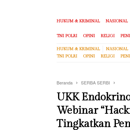
Loncat
ke
konten
HUKUM & KRIMINAL
NASIONAL
TNI POLRI
OPINI
RELIGI
PEN
HUKUM & KRIMINAL
NASIONAL
TNI POLRI
OPINI
RELIGI
PEN
Beranda
SERBA SERBI
UKK Endokrinol
Webinar “Hacki
Tingkatkan Pe