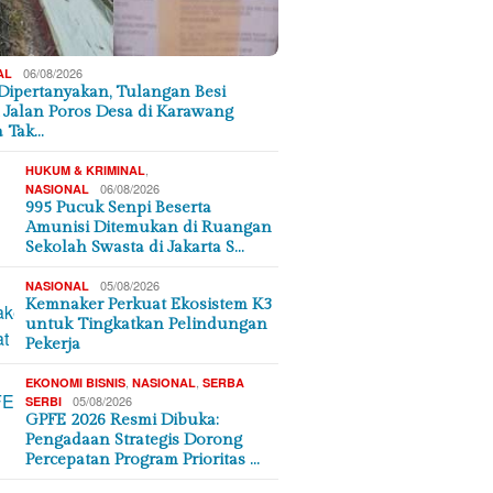
06/08/2026
AL
ipertanyakan, Tulangan Besi
 Jalan Poros Desa di Karawang
a Tak…
,
HUKUM & KRIMINAL
06/08/2026
NASIONAL
995 Pucuk Senpi Beserta
Amunisi Ditemukan di Ruangan
Sekolah Swasta di Jakarta S…
05/08/2026
NASIONAL
Kemnaker Perkuat Ekosistem K3
untuk Tingkatkan Pelindungan
Pekerja
,
,
EKONOMI BISNIS
NASIONAL
SERBA
05/08/2026
SERBI
GPFE 2026 Resmi Dibuka:
Pengadaan Strategis Dorong
Percepatan Program Prioritas …