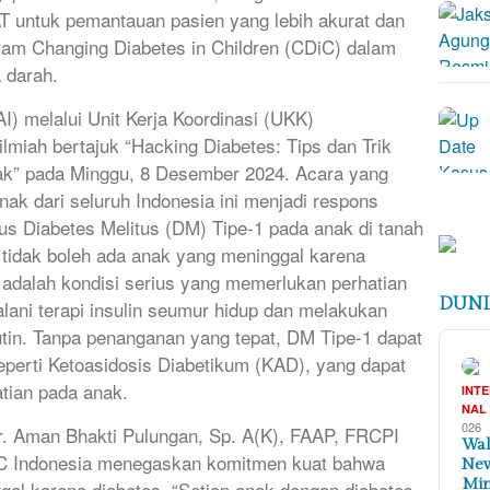
 untuk pemantauan pasien yang lebih akurat dan
gram Changing Diabetes in Children (CDiC) dalam
 darah.
I) melalui Unit Kerja Koordinasi (UKK)
lmiah bertajuk “Hacking Diabetes: Tips dan Trik
ak” pada Minggu, 8 Desember 2024. Acara yang
anak dari seluruh Indonesia ini menjadi respons
us Diabetes Melitus (DM) Tipe-1 pada anak di tanah
 tidak boleh ada anak yang meninggal karena
1 adalah kondisi serius yang memerlukan perhatian
DUNI
ani terapi insulin seumur hidup dan melakukan
tin. Tanpa penanganan yang tepat, DM Tipe-1 dapat
perti Ketoasidosis Diabetikum (KAD), yang dapat
tian pada anak.
INT
NAL
026
. Aman Bhakti Pulungan, Sp. A(K), FAAP, FRCPI
Wal
DiC Indonesia menegaskan komitmen kuat bahwa
New
Min
gal karena diabetes. “Setiap anak dengan diabetes