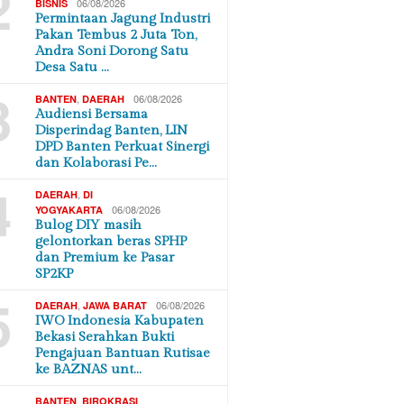
2
06/08/2026
BISNIS
Permintaan Jagung Industri
Pakan Tembus 2 Juta Ton,
Andra Soni Dorong Satu
Desa Satu …
3
,
06/08/2026
BANTEN
DAERAH
Audiensi Bersama
Disperindag Banten, LIN
DPD Banten Perkuat Sinergi
dan Kolaborasi Pe…
4
,
DAERAH
DI
06/08/2026
YOGYAKARTA
Bulog DIY masih
gelontorkan beras SPHP
dan Premium ke Pasar
SP2KP
5
,
06/08/2026
DAERAH
JAWA BARAT
IWO Indonesia Kabupaten
Bekasi Serahkan Bukti
Pengajuan Bantuan Rutisae
ke BAZNAS unt…
,
BANTEN
BIROKRASI