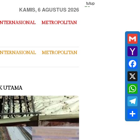
tutup
KAMIS, 6 AGUSTUS 2026
INTERNASIONAL
METROPOLITAN
Gmai
INTERNASIONAL
METROPOLITAN
Yaho
Mail
Face
X
K UTAMA
What
Tele
Shar