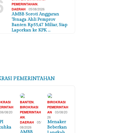
6
,
PEMERINTAHAN
05/08/2026
DAERAH
AMBB Soroti Anggaran
Tenaga Ahli Pemprov
Banten Rp55,47 Miliar, Siap
Laporkan ke KPK …
KRASI PEMERINTAHAN
,
OKRASI
BANTEN
BIROKRASI
ERINTAH
BIROKRASI
PEMERINTAH
06/08/20
03/08/20
PEMERINTAH
AN
,
26
AN
PI
Menaker
05/
DAERAH
kuhka
08/2026
Beberkan
AMBB
Langkah