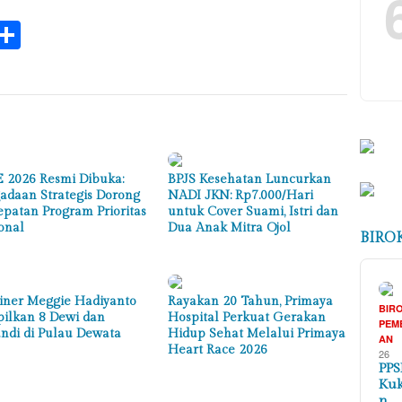
k
tsApp
elegram
Share
 2026 Resmi Dibuka:
BPJS Kesehatan Luncurkan
adaan Strategis Dorong
NADI JKN: Rp7.000/Hari
epatan Program Prioritas
untuk Cover Suami, Istri dan
onal
Dua Anak Mitra Ojol
BIRO
iner Meggie Hadiyanto
Rayakan 20 Tahun, Primaya
BIR
ilkan 8 Dewi dan
Hospital Perkuat Gerakan
PEM
andi di Pulau Dewata
Hidup Sehat Melalui Primaya
AN
Heart Race 2026
26
PPS
Ku
n