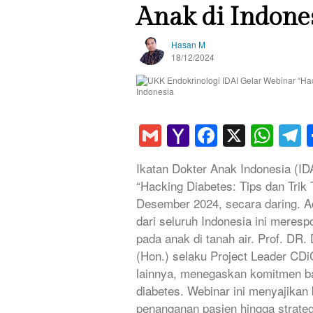
Anak di Indone
Hasan M
18/12/2024
Gmail
Yahoo
Faceboo
X
Wha
T
Mail
Ikatan Dokter Anak Indonesia (ID
“Hacking Diabetes: Tips dan Trik
Desember 2024, secara daring. Ac
dari seluruh Indonesia ini meres
pada anak di tanah air. Prof. DR
(Hon.) selaku Project Leader CDi
lainnya, menegaskan komitmen ba
diabetes. Webinar ini menyajikan b
penanganan pasien hingga strate