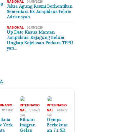
04/08/2026
NASIONAL
Jaksa Agung Resmi Berhentikan
Sementara Ex Jampidsus Febrie
Adriansyah
03/08/2026
NASIONAL
Up Date Kasus Mantan
Jampidsus: Kejagung Belum
Ungkap Kejelasan Perkara TPPU
yan…
A
ERNASIO
INTERNASIO
INTERNASIO
01/08/2
31/07/2
28/07/2
NAL
NAL
026
026
ikota
Ribuan
Gempa
 York
Imigran
Berkekuat
ta
Gelap
an 7,1 SR