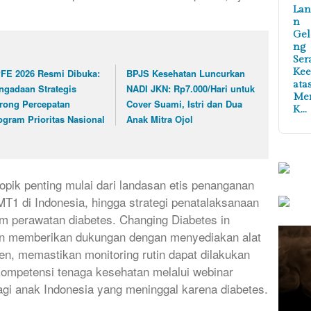
Lan
n
Ge
ng
Ser
Ke
FE 2026 Resmi Dibuka:
BPJS Kesehatan Luncurkan
ata
ngadaan Strategis
NADI JKN: Rp7.000/Hari untuk
Me
rong Percepatan
Cover Suami, Istri dan Dua
K…
ogram Prioritas Nasional
Anak Mitra Ojol
opik penting mulai dari landasan etis penanganan
T1 di Indonesia, hingga strategi penatalaksanaan
am perawatan diabetes. Changing Diabetes in
men memberikan dukungan dengan menyediakan alat
en, memastikan monitoring rutin dapat dilakukan
kompetensi tenaga kesehatan melalui webinar
 lagi anak Indonesia yang meninggal karena diabetes.