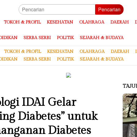
Pencarian
TOKOH & PROFIL
KESEHATAN
OLAHRAGA
DAERAH
DIDIKAN
SERBA SERBI
POLITIK
SEJARAH & BUDAYA
TOKOH & PROFIL
KESEHATAN
OLAHRAGA
DAERAH
DIDIKAN
SERBA SERBI
POLITIK
SEJARAH & BUDAYA
TAJU
ogi IDAI Gelar
ng Diabetes” untuk
nanganan Diabetes