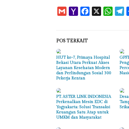
Gmail
Yahoo
Faceboo
X
Wha
T
Mail
POS TERKAIT
HUT ke-7, Primaya Hospital
GPFE
Bekasi Utara Perkuat Akses
Peng
Layanan Kesehatan Modern
Perc
dan Perlindungan Sosial 300
Nasi
Pekerja Rentan
PT. ASTER LINK INDONESIA
Desa
Perkenalkan Mesin EDC di
Tamp
Yogyakarta: Solusi Transaksi
Srik
Keuangan Satu Atap untuk
UMKM dan Masyarakat