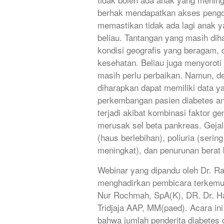
berhak mendapatkan akses pengob
memastikan tidak ada lagi anak y
beliau. Tantangan yang masih di
kondisi geografis yang beragam,
kesehatan. Beliau juga menyorot
masih perlu perbaikan. Namun, 
diharapkan dapat memiliki data y
perkembangan pasien diabetes an
terjadi akibat kombinasi faktor 
merusak sel beta pankreas. Gejala
(haus berlebihan), poliuria (serin
meningkat), dan penurunan berat 
Webinar yang dipandu oleh Dr. Ray
menghadirkan pembicara terkemuk
Nur Rochmah, SpA(K), DR. Dr. Ha
Tridjaja AAP, MM(paed). Acara in
bahwa jumlah penderita diabetes 