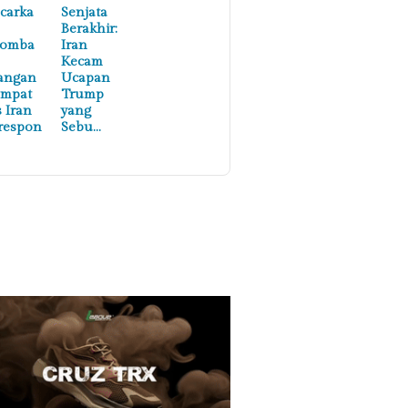
carka
Senjata
Berakhir:
lomba
Iran
Kecam
angan
Ucapan
empat
Trump
s Iran
yang
respon
Sebu…