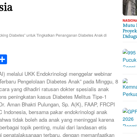
sia
NASION
Mutu D
Proyek
Didug
k
tsApp
elegram
Share
AI) melalui UKK Endokrinologi menggelar webinar
 Terbaru Pengelolaan Diabetes Anak” pada Minggu, 8
ara yang dihadiri ratusan dokter spesialis anak
pons peningkatan kasus Diabetes Melitus Tipe-1
. Dr. Aman Bhakti Pulungan, Sp. A(K), FAAP, FRCPI
C Indonesia, bersama pakar endokrinologi anak
hwa tidak boleh ada anak yang meninggal karena
erbagai topik penting, mulai dari landasan etis
gi penatalaksanaan terbaru, dengan memanfaatkan