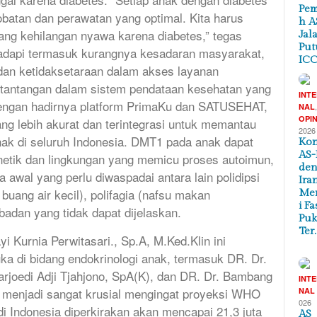
Pem
atan dan perawatan yang optimal. Kita harus
h A
ang kehilangan nyawa karena diabetes,” tegas
Jal
Put
hadapi termasuk kurangnya kesadaran masyarakat,
ICC
 dan ketidaksetaraan dalam akses layanan
i tantangan dalam sistem pendataan kesehatan yang
INT
dengan hadirnya platform PrimaKu dan SATUSEHAT,
NAL
OPIN
ang lebih akurat dan terintegrasi untuk memantau
2026
ak di seluruh Indonesia. DMT1 pada anak dapat
Kon
AS-
genetik dan lingkungan yang memicu proses autoimun,
de
 awal yang perlu diwaspadai antara lain polidipsi
Ira
g buang air kecil), polifagia (nafsu makan
Me
i Fa
badan yang tidak dapat dijelaskan.
Puk
Ter
i Kurnia Perwitasari., Sp.A, M.Ked.Klin ini
a di bidang endokrinologi anak, termasuk DR. Dr.
rjoedi Adji Tjahjono, SpA(K), dan DR. Dr. Bambang
INT
i menjadi sangat krusial mengingat proyeksi WHO
NAL
026
di Indonesia diperkirakan akan mencapai 21,3 juta
AS