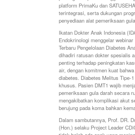
platform PrimaKu dan SATUSEHAT
terintegrasi, serta dukungan pro
penyediaan alat pemeriksaan gula
Ikatan Dokter Anak Indonesia (IDA
Endokrinologi menggelar webinar i
Terbaru Pengelolaan Diabetes An
dihadiri ratusan dokter spesialis 
penting terhadap peningkatan kas
air, dengan komitmen kuat bahwa
diabetes. Diabetes Melitus Tipe-
khusus. Pasien DMT1 wajib menjal
pemeriksaan gula darah secara ru
mengakibatkan komplikasi akut se
berujung pada koma bahkan kema
Dalam sambutannya, Prof. DR. Dr
(Hon.) selaku Project Leader C
tidak boleh ada anak yang mening