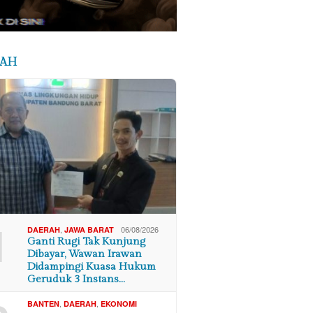
RAH
1
,
06/08/2026
DAERAH
JAWA BARAT
Ganti Rugi Tak Kunjung
Dibayar, Wawan Irawan
Didampingi Kuasa Hukum
Geruduk 3 Instans…
,
,
BANTEN
DAERAH
EKONOMI