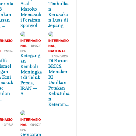
erinta
Asal
Timbulka
S
Maroko
n
ankan
Memasuk
Kerusaka
usan
i Perairan
n Luas di
, …
Spanyol
Jepang
ERNASIO
INTERNASIO
INTERNASIO
,
18/07/2
,
NAL
NAL
25/07/
026
I
NASIONAL
Ketegang
17/07/2026
flik
Di Forum
an
Israel
BRICS,
Kembali
ngan
Menaker
Meningka
n Kini
RI
t di Teluk
masuk
Usulkan
Persia,
se
Petakan
IRAN –
ulan
Kebutuha
A…
…
n
Keteram…
ERNASIO
INTERNASIO
13/07/2
09/07/2
NAL
026
Gencaran