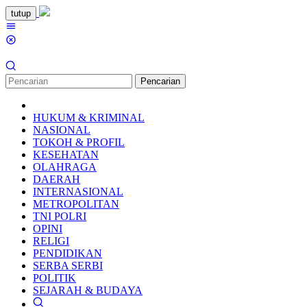
Loncat
tutup
ke
Menu
konten
Mobile
Pencarian
HUKUM & KRIMINAL
NASIONAL
TOKOH & PROFIL
KESEHATAN
OLAHRAGA
DAERAH
INTERNASIONAL
METROPOLITAN
TNI POLRI
OPINI
RELIGI
PENDIDIKAN
SERBA SERBI
POLITIK
SEJARAH & BUDAYA