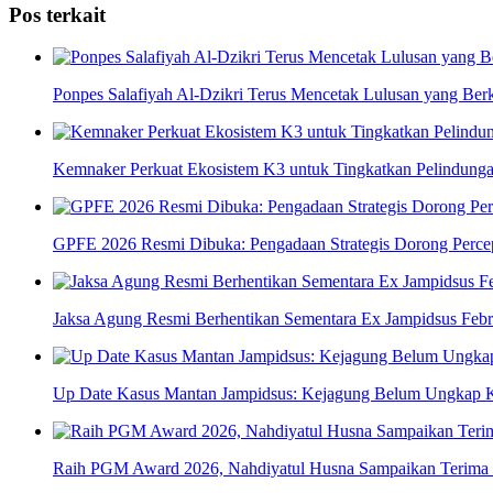
Pos terkait
Ponpes Salafiyah Al-Dzikri Terus Mencetak Lulusan yang Berk
Kemnaker Perkuat Ekosistem K3 untuk Tingkatkan Pelindunga
GPFE 2026 Resmi Dibuka: Pengadaan Strategis Dorong Percepa
Jaksa Agung Resmi Berhentikan Sementara Ex Jampidsus Febr
Up Date Kasus Mantan Jampidsus: Kejagung Belum Ungkap K
Raih PGM Award 2026, Nahdiyatul Husna Sampaikan Terima 