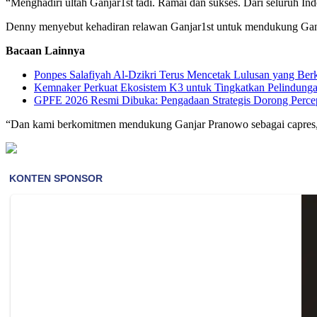
“Menghadiri ultah Ganjar1st tadi. Ramai dan sukses. Dari seluruh In
Denny menyebut kehadiran relawan Ganjar1st untuk mendukung Gan
Bacaan Lainnya
Ponpes Salafiyah Al-Dzikri Terus Mencetak Lulusan yang Berk
Kemnaker Perkuat Ekosistem K3 untuk Tingkatkan Pelindunga
GPFE 2026 Resmi Dibuka: Pengadaan Strategis Dorong Percepa
“Dan kami berkomitmen mendukung Ganjar Pranowo sebagai capres, b