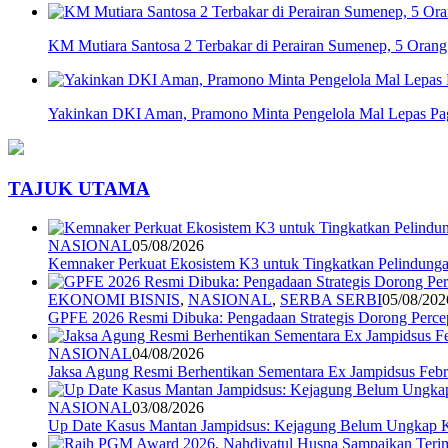
KM Mutiara Santosa 2 Terbakar di Perairan Sumenep, 5 Ora
Yakinkan DKI Aman, Pramono Minta Pengelola Mal Lepas Pag
TAJUK UTAMA
NASIONAL
05/08/2026
Kemnaker Perkuat Ekosistem K3 untuk Tingkatkan Pelindunga
EKONOMI BISNIS
,
NASIONAL
,
SERBA SERBI
05/08/202
GPFE 2026 Resmi Dibuka: Pengadaan Strategis Dorong Percep
NASIONAL
04/08/2026
Jaksa Agung Resmi Berhentikan Sementara Ex Jampidsus Febr
NASIONAL
03/08/2026
Up Date Kasus Mantan Jampidsus: Kejagung Belum Ungkap 