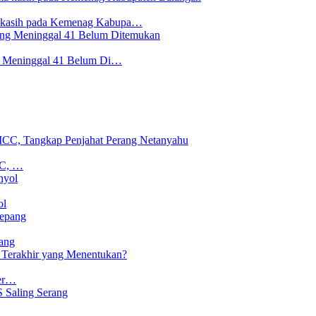
a kasih pada Kemenag Kabupa…
ng Meninggal 41 Belum Di…
CC, …
ol
ang
Ter…