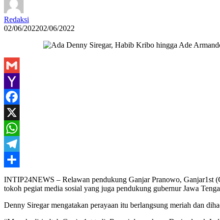
Redaksi
02/06/2022
02/06/2022
Gmail
Yahoo
Mail
Facebook
X
WhatsApp
Telegram
Share
INTIP24NEWS – Relawan pendukung Ganjar Pranowo, Ganjar1st (Ganja
tokoh pegiat media sosial yang juga pendukung gubernur Jawa Tengah
Denny Siregar mengatakan perayaan itu berlangsung meriah dan dihadi