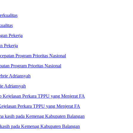
ualitas
n Pekerja
tan Program Prioritas Nasional
ie Adriansyah
ejelasan Perkara TPPU yang Menjerat FA
kasih pada Kemenag Kabupaten Balangan