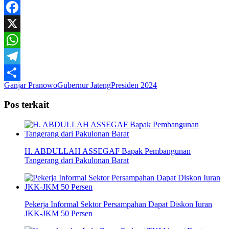
Yahoo
Mail
Facebook
X
WhatsApp
Telegram
Ganjar Pranowo
Gubernur Jateng
Presiden 2024
Share
Pos terkait
H. ABDULLAH ASSEGAF Bapak Pembangunan
Tangerang dari Pakulonan Barat
Pekerja Informal Sektor Persampahan Dapat Diskon Iuran
JKK-JKM 50 Persen