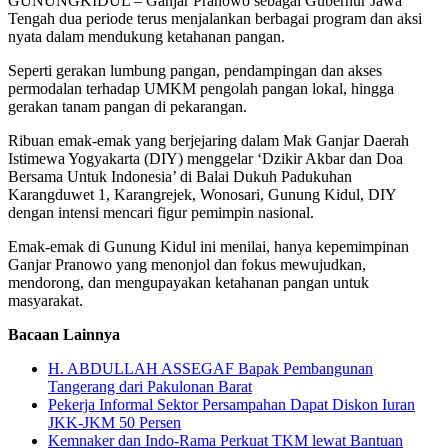
GUNUNGKIDUL – Ganjar Pranowo sebagai Gubernur Jawa
Tengah dua periode terus menjalankan berbagai program dan aksi
nyata dalam mendukung ketahanan pangan.
Seperti gerakan lumbung pangan, pendampingan dan akses
permodalan terhadap UMKM pengolah pangan lokal, hingga
gerakan tanam pangan di pekarangan.
Ribuan emak-emak yang berjejaring dalam Mak Ganjar Daerah
Istimewa Yogyakarta (DIY) menggelar ‘Dzikir Akbar dan Doa
Bersama Untuk Indonesia’ di Balai Dukuh Padukuhan
Karangduwet 1, Karangrejek, Wonosari, Gunung Kidul, DIY
dengan intensi mencari figur pemimpin nasional.
Emak-emak di Gunung Kidul ini menilai, hanya kepemimpinan
Ganjar Pranowo yang menonjol dan fokus mewujudkan,
mendorong, dan mengupayakan ketahanan pangan untuk
masyarakat.
Bacaan Lainnya
H. ABDULLAH ASSEGAF Bapak Pembangunan
Tangerang dari Pakulonan Barat
Pekerja Informal Sektor Persampahan Dapat Diskon Iuran
JKK-JKM 50 Persen
Kemnaker dan Indo-Rama Perkuat TKM lewat Bantuan