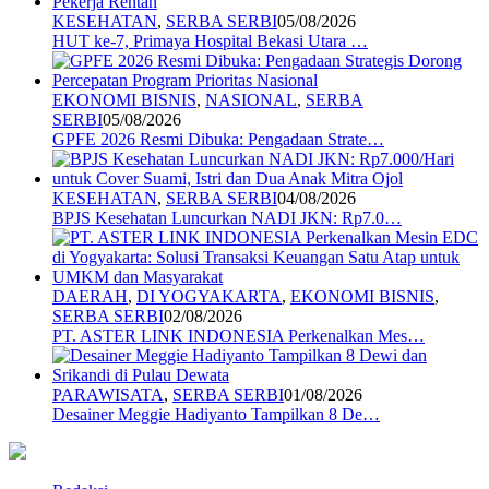
KESEHATAN
,
SERBA SERBI
05/08/2026
HUT ke-7, Primaya Hospital Bekasi Utara …
EKONOMI BISNIS
,
NASIONAL
,
SERBA
SERBI
05/08/2026
GPFE 2026 Resmi Dibuka: Pengadaan Strate…
KESEHATAN
,
SERBA SERBI
04/08/2026
BPJS Kesehatan Luncurkan NADI JKN: Rp7.0…
DAERAH
,
DI YOGYAKARTA
,
EKONOMI BISNIS
,
SERBA SERBI
02/08/2026
PT. ASTER LINK INDONESIA Perkenalkan Mes…
PARAWISATA
,
SERBA SERBI
01/08/2026
Desainer Meggie Hadiyanto Tampilkan 8 De…