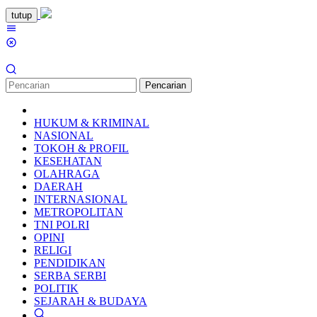
Loncat
tutup
ke
Menu
konten
Mobile
Pencarian
HUKUM & KRIMINAL
NASIONAL
TOKOH & PROFIL
KESEHATAN
OLAHRAGA
DAERAH
INTERNASIONAL
METROPOLITAN
TNI POLRI
OPINI
RELIGI
PENDIDIKAN
SERBA SERBI
POLITIK
SEJARAH & BUDAYA