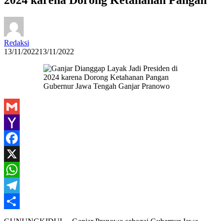
Redaksi
13/11/2022
13/11/2022
Gubernur Jawa Tengah Ganjar Pranowo
Gmail
Yahoo
Mail
Facebook
X
WhatsApp
Telegram
Share