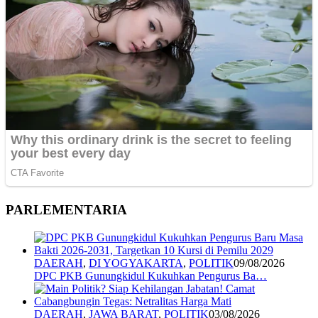
PARLEMENTARIA
DAERAH
,
DI YOGYAKARTA
,
POLITIK
09/08/2026
DPC PKB Gunungkidul Kukuhkan Pengurus Ba…
DAERAH
,
JAWA BARAT
,
POLITIK
03/08/2026