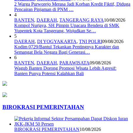
2 Warga Purworejo Merasa Jadi Korban Kredit Fiktif, Diduga
Pencairan Pinjaman di PNM …
4
BANTEN
,
DAERAH
,
TANGERANG RAYA
10/08/2026
Kompol Nurjaya, SH Pimpin Upacara Bendera di SMK
Yupentek Kota Tangerang, Wujudkan Se…
5
DAERAH
,
DI YOGYAKARTA
,
TNI POLRI
09/08/2026
Kodim 0729/Bantul Tekankan Pentingnya Karakter dan
Semangat Bela Negara Bagi Generasi…
6
BANTEN
,
DAERAH
,
PARAWISATA
09/08/2026
Wagub Banten Dorong Promosi Wisata Lebih Agresif:
Banten Punya Potensi Kalahkan Bali
BIROKRASI PEMERINTAHAN
BIROKRASI PEMERINTAHAN
10/08/2026