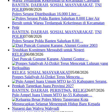
BANTEN
,
DAERAH
,
SOSIAL MASYARAKAT
,
TNI
POLRI
09/08/2026
Polres Serang Distribusikan 16.000 Liter…
BANTEN
,
DAERAH
,
SOSIAL MASYARAKAT
,
TNI
POLRI
07/08/2026
Polres Serang Polda Banten Salurkan 8.00…
RELIGI
06/08/2026
Dari Puncak Gunung Karang, Alumni Gontor…
RELIGI
,
SOSIAL MASYARAKAT
05/08/2026
Ponpes Salafiyah Al-Dzikri Terus Menceta…
BANTEN
,
DAERAH
,
PERISTIWA
,
RELIGI
26/07/2026
Pulo Ampel Juara Umum MTQ ke-55 Kabupate…