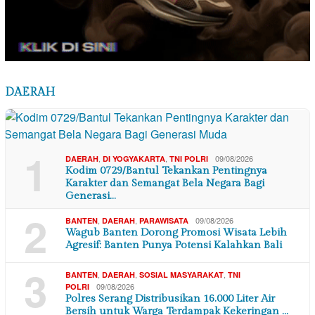
DAERAH
1
,
,
09/08/2026
DAERAH
DI YOGYAKARTA
TNI POLRI
Kodim 0729/Bantul Tekankan Pentingnya
Karakter dan Semangat Bela Negara Bagi
Generasi…
2
,
,
09/08/2026
BANTEN
DAERAH
PARAWISATA
Wagub Banten Dorong Promosi Wisata Lebih
Agresif: Banten Punya Potensi Kalahkan Bali
3
,
,
,
BANTEN
DAERAH
SOSIAL MASYARAKAT
TNI
09/08/2026
POLRI
Polres Serang Distribusikan 16.000 Liter Air
Bersih untuk Warga Terdampak Kekeringan …