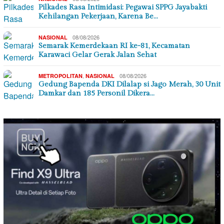
Pilkades Rasa Intimidasi: Pegawai SPPG Jayabakti
Kehilangan Pekerjaan, Karena Be…
08/08/2026
NASIONAL
Semarak Kemerdekaan RI ke-81, Kecamatan
Karawaci Gelar Gerak Jalan Sehat
,
08/08/2026
METROPOLITAN
NASIONAL
Gedung Bapenda DKI Dilalap si Jago Merah, 30 Unit
Damkar dan 185 Personil Dikera…