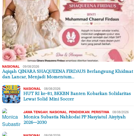
09/08/2026
NASIONAL
Aqiqah QINARA SHAQUEENA FIRDAUS Berlangsung Khidmat
dan Lancar, Menjadi Momentum…
08/08/2026
NASIONAL
HUT RI ke-81, BKKBN Banten Kobarkan Solidaritas
Lewat Solid Mini Soccer
,
,
,
08/08/2026
JAWA TENGAH
NASIONAL
PENDIDIKAN
PERISTIWA
Monica Subastia Nahkodai PP Nasyiatul Aisyiyah
2026–2030
08/08/2026
NASIONAL