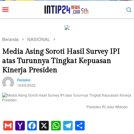
Loncat
Menu
ke
Mobile
konten
Beranda
NASIONAL
Media Asing Soroti Hasil Survey IPI
atas Turunnya Tingkat Kepuasan
Kinerja Presiden
Redaksi
16/05/2022
Presiden RI Joko Widodo
Gmail
Yahoo
Facebook
X
WhatsApp
Telegram
Share