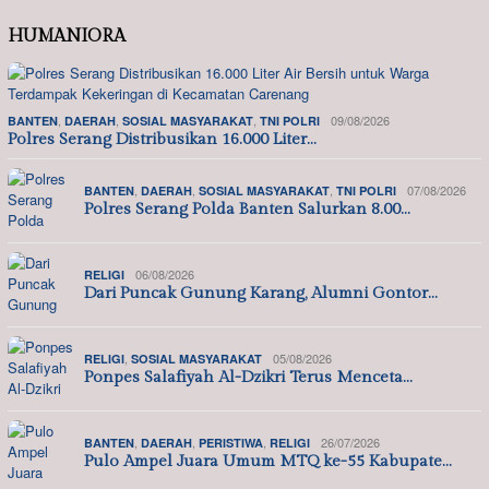
HUMANIORA
,
,
,
09/08/2026
BANTEN
DAERAH
SOSIAL MASYARAKAT
TNI POLRI
Polres Serang Distribusikan 16.000 Liter…
,
,
,
07/08/2026
BANTEN
DAERAH
SOSIAL MASYARAKAT
TNI POLRI
Polres Serang Polda Banten Salurkan 8.00…
06/08/2026
RELIGI
Dari Puncak Gunung Karang, Alumni Gontor…
,
05/08/2026
RELIGI
SOSIAL MASYARAKAT
Ponpes Salafiyah Al-Dzikri Terus Menceta…
,
,
,
26/07/2026
BANTEN
DAERAH
PERISTIWA
RELIGI
Pulo Ampel Juara Umum MTQ ke-55 Kabupate…