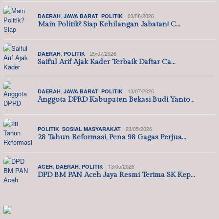
,
,
03/08/2026
DAERAH
JAWA BARAT
POLITIK
Main Politik? Siap Kehilangan Jabatan! C…
,
25/07/2026
DAERAH
POLITIK
Saiful Arif Ajak Kader Terbaik Daftar Ca…
,
,
13/07/2026
DAERAH
JAWA BARAT
POLITIK
Anggota DPRD Kabupaten Bekasi Budi Yanto…
,
23/05/2026
POLITIK
SOSIAL MASYARAKAT
28 Tahun Reformasi, Pena 98 Gagas Perjua…
,
,
13/05/2026
ACEH
DAERAH
POLITIK
DPD BM PAN Aceh Jaya Resmi Terima SK Kep…