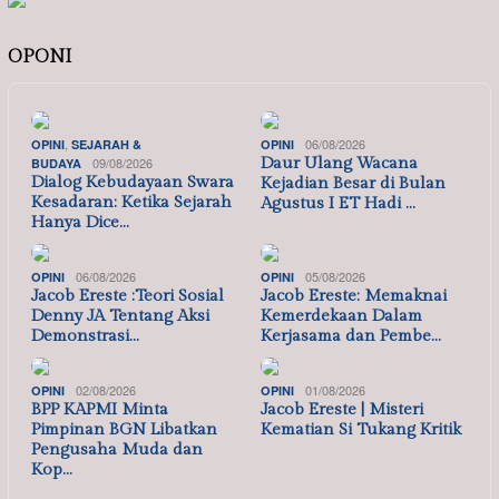
OPONI
,
06/08/2026
OPINI
SEJARAH &
OPINI
09/08/2026
Daur Ulang Wacana
BUDAYA
Dialog Kebudayaan Swara
Kejadian Besar di Bulan
Kesadaran: Ketika Sejarah
Agustus I ET Hadi …
Hanya Dice…
06/08/2026
05/08/2026
OPINI
OPINI
Jacob Ereste :Teori Sosial
Jacob Ereste: Memaknai
Denny JA Tentang Aksi
Kemerdekaan Dalam
Demonstrasi…
Kerjasama dan Pembe…
02/08/2026
01/08/2026
OPINI
OPINI
BPP KAPMI Minta
Jacob Ereste | Misteri
Pimpinan BGN Libatkan
Kematian Si Tukang Kritik
Pengusaha Muda dan
Kop…