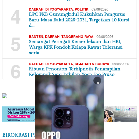
4
,
,
09/08/2026
DAERAH
DI YOGYAKARTA
POLITIK
DPC PKB Gunungkidul Kukuhkan Pengurus
Baru Masa Bakti 2026-2031, Targetkan 10 Kursi
d…
5
,
,
09/08/2026
BANTEN
DAERAH
TANGERANG RAYA
Semangat Peringati Kemerdekaan dan HBI,
Warga KPK Pondok Kelapa Rawat Toleransi
serta…
6
,
,
09/08/2026
DAERAH
DI YOGYAKARTA
SEJARAH & BUDAYA
Ribuan Penonton Terhipnotis Penampilan
Kelompok Seni Jathilan Yogo Joo Pruso
×
BIROKRASI PEMERINTAHAN