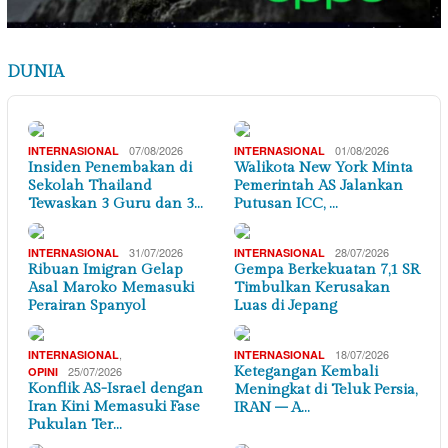
DUNIA
07/08/2026
01/08/2026
INTERNASIONAL
INTERNASIONAL
Insiden Penembakan di
Walikota New York Minta
Sekolah Thailand
Pemerintah AS Jalankan
Tewaskan 3 Guru dan 3…
Putusan ICC, …
31/07/2026
28/07/2026
INTERNASIONAL
INTERNASIONAL
Ribuan Imigran Gelap
Gempa Berkekuatan 7,1 SR
Asal Maroko Memasuki
Timbulkan Kerusakan
Perairan Spanyol
Luas di Jepang
,
18/07/2026
INTERNASIONAL
INTERNASIONAL
25/07/2026
Ketegangan Kembali
OPINI
Konflik AS-Israel dengan
Meningkat di Teluk Persia,
Iran Kini Memasuki Fase
IRAN – A…
Pukulan Ter…