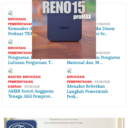
BIROKRASI
BIROKRASI
09/08/2026
07/08/2026
PEMERINTAHAN
PEMERINTAHAN
Kemnaker dan Indo-Rama
Hadapi Dinamika Dunia
Perkuat TKM lewat…
Kerja, Kemnaker Se…
BIROKRASI
BIROKRASI
06/08/2026
06/08/2026
PEMERINTAHAN
PEMERINTAHAN
Penguatan Kompetensi
PPSPI Kukuhkan Pengurus
Lulusan Perguruan T…
Nasional dan 38 …
,
BANTEN
BIROKRASI
BIROKRASI
,
03/08/2026
PEMERINTAHAN
PEMERINTAHAN
05/08/2026
Menaker Beberkan
DAERAH
AMBB Soroti Anggaran
Langkah Pemerintah
Tenaga Ahli Pemprov…
Perk…