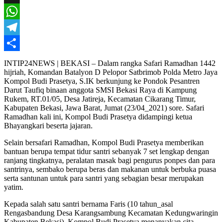
X
WhatsApp
Telegram
Share
INTIP24NEWS | BEKASI – Dalam rangka Safari Ramadhan 1442
hijriah, Komandan Batalyon D Pelopor Satbrimob Polda Metro Jaya
Kompol Budi Prasetya, S.IK berkunjung ke Pondok Pesantren
Darut Taufiq binaan anggota SMSI Bekasi Raya di Kampung
Rukem, RT.01/05, Desa Jatireja, Kecamatan Cikarang Timur,
Kabupaten Bekasi, Jawa Barat, Jumat (23/04_2021) sore. Safari
Ramadhan kali ini, Kompol Budi Prasetya didampingi ketua
Bhayangkari beserta jajaran.
Selain bersafari Ramadhan, Kompol Budi Prasetya memberikan
bantuan berupa tempat tidur santri sebanyak 7 set lengkap dengan
ranjang tingkatnya, peralatan masak bagi pengurus ponpes dan para
santrinya, sembako berupa beras dan makanan untuk berbuka puasa
serta santunan untuk para santri yang sebagian besar merupakan
yatim.
Kepada salah satu santri bernama Faris (10 tahun_asal
Rengasbandung Desa Karangsambung Kecamatan Kedungwaringin
Kabupaten Bekasi), Kompol Budi Prasetya menanyakan cita-