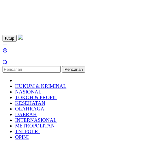
Loncat
tutup
ke
Menu
konten
Mobile
Pencarian
HUKUM & KRIMINAL
NASIONAL
TOKOH & PROFIL
KESEHATAN
OLAHRAGA
DAERAH
INTERNASIONAL
METROPOLITAN
TNI POLRI
OPINI