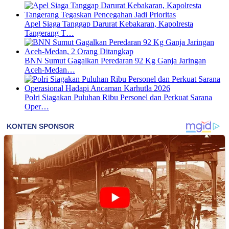
Apel Siaga Tanggap Darurat Kebakaran, Kapolresta
Tangerang T…
BNN Sumut Gagalkan Peredaran 92 Kg Ganja Jaringan
Aceh-Medan…
Polri Siagakan Puluhan Ribu Personel dan Perkuat Sarana
Oper…