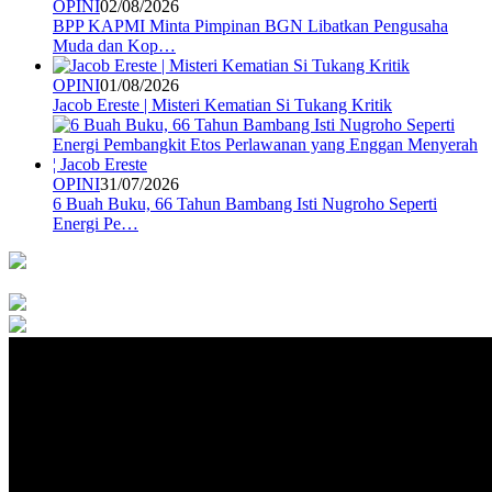
OPINI
02/08/2026
BPP KAPMI Minta Pimpinan BGN Libatkan Pengusaha
Muda dan Kop…
OPINI
01/08/2026
Jacob Ereste | Misteri Kematian Si Tukang Kritik
OPINI
31/07/2026
6 Buah Buku, 66 Tahun Bambang Isti Nugroho Seperti
Energi Pe…