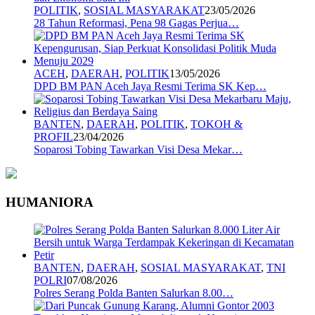
POLITIK
,
SOSIAL MASYARAKAT
23/05/2026
28 Tahun Reformasi, Pena 98 Gagas Perjua…
ACEH
,
DAERAH
,
POLITIK
13/05/2026
DPD BM PAN Aceh Jaya Resmi Terima SK Kep…
BANTEN
,
DAERAH
,
POLITIK
,
TOKOH &
PROFIL
23/04/2026
Soparosi Tobing Tawarkan Visi Desa Mekar…
HUMANIORA
BANTEN
,
DAERAH
,
SOSIAL MASYARAKAT
,
TNI
POLRI
07/08/2026
Polres Serang Polda Banten Salurkan 8.00…