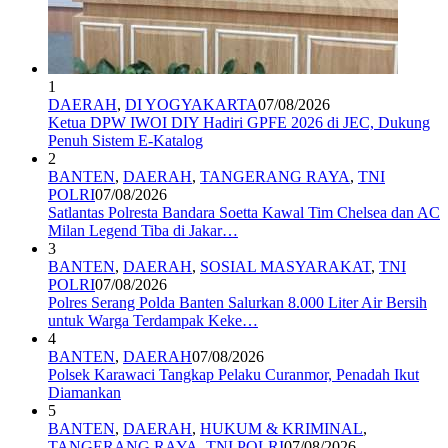
1
DAERAH
,
DI YOGYAKARTA
07/08/2026
Ketua DPW IWOI DIY Hadiri GPFE 2026 di JEC, Dukung
Penuh Sistem E-Katalog
2
BANTEN
,
DAERAH
,
TANGERANG RAYA
,
TNI
POLRI
07/08/2026
Satlantas Polresta Bandara Soetta Kawal Tim Chelsea dan AC
Milan Legend Tiba di Jakar…
3
BANTEN
,
DAERAH
,
SOSIAL MASYARAKAT
,
TNI
POLRI
07/08/2026
Polres Serang Polda Banten Salurkan 8.000 Liter Air Bersih
untuk Warga Terdampak Keke…
4
BANTEN
,
DAERAH
07/08/2026
Polsek Karawaci Tangkap Pelaku Curanmor, Penadah Ikut
Diamankan
5
BANTEN
,
DAERAH
,
HUKUM & KRIMINAL
,
TANGERANG RAYA
,
TNI POLRI
07/08/2026