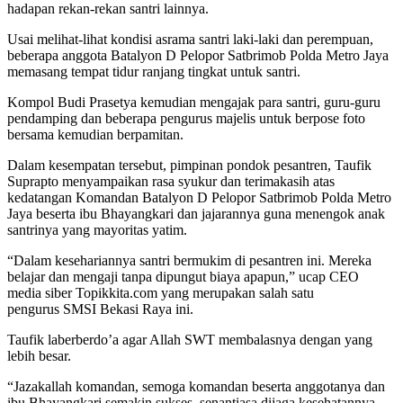
hadapan rekan-rekan santri lainnya.
Usai melihat-lihat kondisi asrama santri laki-laki dan perempuan,
beberapa anggota Batalyon D Pelopor Satbrimob Polda Metro Jaya
memasang tempat tidur ranjang tingkat untuk santri.
Kompol Budi Prasetya kemudian mengajak para santri, guru-guru
pendamping dan beberapa pengurus majelis untuk berpose foto
bersama kemudian berpamitan.
Dalam kesempatan tersebut, pimpinan pondok pesantren, Taufik
Suprapto menyampaikan rasa syukur dan terimakasih atas
kedatangan Komandan Batalyon D Pelopor Satbrimob Polda Metro
Jaya beserta ibu Bhayangkari dan jajarannya guna menengok anak
santrinya yang mayoritas yatim.
“Dalam kesehariannya santri bermukim di pesantren ini. Mereka
belajar dan mengaji tanpa dipungut biaya apapun,” ucap CEO
media siber Topikkita.com yang merupakan salah satu
pengurus SMSI Bekasi Raya ini.
Taufik laberberdo’a agar Allah SWT membalasnya dengan yang
lebih besar.
“Jazakallah komandan, semoga komandan beserta anggotanya dan
ibu Bhayangkari semakin sukses, senantiasa dijaga kesehatannya