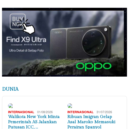
DUNIA
01/08/2026
31/07/2026
INTERNASIONAL
INTERNASIONAL
Walikota New York Minta
Ribuan Imigran Gelap
Pemerintah AS Jalankan
Asal Maroko Memasuki
Putusan ICC, …
Perairan Spanyol