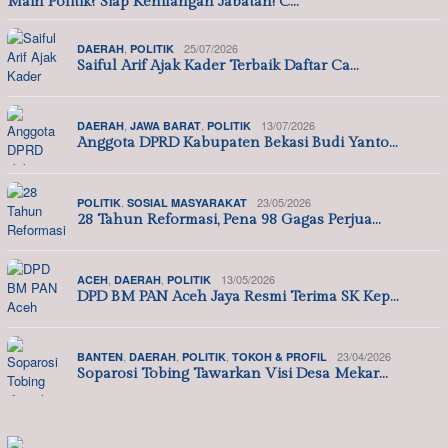
Main Politik? Siap Kehilangan Jabatan! C…
,
25/07/2026
DAERAH
POLITIK
Saiful Arif Ajak Kader Terbaik Daftar Ca…
,
,
13/07/2026
DAERAH
JAWA BARAT
POLITIK
Anggota DPRD Kabupaten Bekasi Budi Yanto…
,
23/05/2026
POLITIK
SOSIAL MASYARAKAT
28 Tahun Reformasi, Pena 98 Gagas Perjua…
,
,
13/05/2026
ACEH
DAERAH
POLITIK
DPD BM PAN Aceh Jaya Resmi Terima SK Kep…
,
,
,
23/04/2026
BANTEN
DAERAH
POLITIK
TOKOH & PROFIL
Soparosi Tobing Tawarkan Visi Desa Mekar…