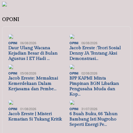
OPONI
06/08/2026
06/08/2026
OPINI
OPINI
Daur Ulang Wacana
Jacob Ereste :Teori Sosial
Kejadian Besar di Bulan
Denny JA Tentang Aksi
Agustus I ET Hadi …
Demonstrasi…
05/08/2026
02/08/2026
OPINI
OPINI
Jacob Ereste: Memaknai
BPP KAPMI Minta
Kemerdekaan Dalam
Pimpinan BGN Libatkan
Kerjasama dan Pembe…
Pengusaha Muda dan
Kop…
01/08/2026
31/07/2026
OPINI
OPINI
Jacob Ereste | Misteri
6 Buah Buku, 66 Tahun
Kematian Si Tukang Kritik
Bambang Isti Nugroho
Seperti Energi Pe…