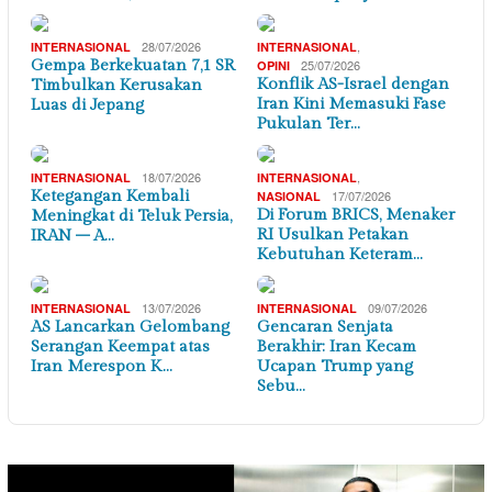
28/07/2026
,
INTERNASIONAL
INTERNASIONAL
Gempa Berkekuatan 7,1 SR
25/07/2026
OPINI
Konflik AS-Israel dengan
Timbulkan Kerusakan
Iran Kini Memasuki Fase
Luas di Jepang
Pukulan Ter…
18/07/2026
,
INTERNASIONAL
INTERNASIONAL
Ketegangan Kembali
17/07/2026
NASIONAL
Di Forum BRICS, Menaker
Meningkat di Teluk Persia,
RI Usulkan Petakan
IRAN – A…
Kebutuhan Keteram…
13/07/2026
09/07/2026
INTERNASIONAL
INTERNASIONAL
AS Lancarkan Gelombang
Gencaran Senjata
Serangan Keempat atas
Berakhir: Iran Kecam
Iran Merespon K…
Ucapan Trump yang
Sebu…