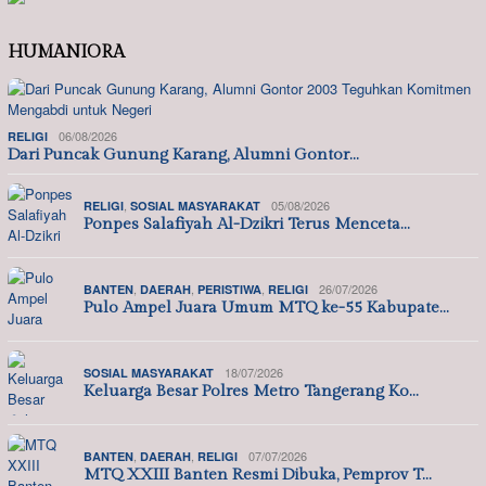
HUMANIORA
06/08/2026
RELIGI
Dari Puncak Gunung Karang, Alumni Gontor…
,
05/08/2026
RELIGI
SOSIAL MASYARAKAT
Ponpes Salafiyah Al-Dzikri Terus Menceta…
,
,
,
26/07/2026
BANTEN
DAERAH
PERISTIWA
RELIGI
Pulo Ampel Juara Umum MTQ ke-55 Kabupate…
18/07/2026
SOSIAL MASYARAKAT
Keluarga Besar Polres Metro Tangerang Ko…
,
,
07/07/2026
BANTEN
DAERAH
RELIGI
MTQ XXIII Banten Resmi Dibuka, Pemprov T…