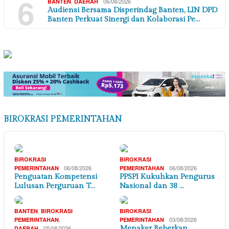
6
,
06/08/2026
BANTEN
DAERAH
Audiensi Bersama Disperindag Banten, LIN DPD
Banten Perkuat Sinergi dan Kolaborasi Pe…
BIROKRASI PEMERINTAHAN
BIROKRASI
BIROKRASI
06/08/2026
06/08/2026
PEMERINTAHAN
PEMERINTAHAN
Penguatan Kompetensi
PPSPI Kukuhkan Pengurus
Lulusan Perguruan T…
Nasional dan 38 …
,
BANTEN
BIROKRASI
BIROKRASI
,
03/08/2026
PEMERINTAHAN
PEMERINTAHAN
05/08/2026
Menaker Beberkan
DAERAH