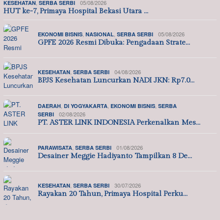
,
05/08/2026
KESEHATAN
SERBA SERBI
HUT ke-7, Primaya Hospital Bekasi Utara …
,
,
05/08/2026
EKONOMI BISNIS
NASIONAL
SERBA SERBI
GPFE 2026 Resmi Dibuka: Pengadaan Strate…
,
04/08/2026
KESEHATAN
SERBA SERBI
BPJS Kesehatan Luncurkan NADI JKN: Rp7.0…
,
,
,
DAERAH
DI YOGYAKARTA
EKONOMI BISNIS
SERBA
02/08/2026
SERBI
PT. ASTER LINK INDONESIA Perkenalkan Mes…
,
01/08/2026
PARAWISATA
SERBA SERBI
Desainer Meggie Hadiyanto Tampilkan 8 De…
,
30/07/2026
KESEHATAN
SERBA SERBI
Rayakan 20 Tahun, Primaya Hospital Perku…