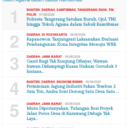
1
,
,
,
,
BANTEN
DAERAH
KAMTIBMAS
TANGERANG RAYA
TNI
07/08/2026
POLRI
Polresta Tangerang Satukan Buruh, Ojol, TNI
hingga Tokoh Agama dalam Sabuk Kamtibmas
2
,
06/08/2026
DAERAH
DI YOGYAKARTA
Kapanewon Tanjungsari Laksanakan Evaluasi
Pembangunan Zona Integritas Menuju WBK
3
,
06/08/2026
DAERAH
JAWA BARAT
Ganti Rugi Tak Kunjung Dibayar, Wawan
Irawan Didampingi Kuasa Hukum Geruduk 3
Instans…
4
,
,
06/08/2026
BANTEN
DAERAH
EKONOMI BISNIS
Permintaan Jagung Industri Pakan Tembus 2
Juta Ton, Andra Soni Dorong Satu Desa Satu …
5
,
06/08/2026
DAERAH
JAWA BARAT
Mutu Dipertanyakan, Tulangan Besi Proyek
Jalan Poros Desa di Karawang Diduga Tak
Laya…