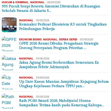
,
06/08/2026
HUKUM & KRIMINAL
NASIONAL
995 Pucuk Senpi Beserta Amunisi Ditemukan di Ruangan
Sekolah Swasta di Jakarta S…
05/08/2026
NASIONAL
Kemnaker Perkuat Ekosistem K3 untuk Tingkatkan
Pelindungan Pekerja
,
,
05/08/2026
EKONOMI BISNIS
NASIONAL
SERBA SERBI
GPFE 2026 Resmi Dibuka: Pengadaan Strategis
Dorong Percepatan Program Prioritas …
04/08/2026
NASIONAL
Jaksa Agung Resmi Berhentikan Sementara Ex
Jampidsus Febrie Adriansyah
03/08/2026
NASIONAL
Up Date Kasus Mantan Jampidsus: Kejagung Belum
Ungkap Kejelasan Perkara TPPU yan…
03/08/2026
NASIONAL
Raih PGM Award 2026, Nahdiyatul Husna
Sampaikan Terima kasih pada Kemenag Kabupa…