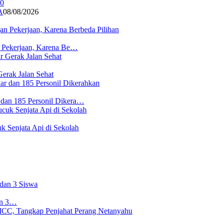
A
08/08/2026
n Pekerjaan, Karena Be…
erak Jalan Sehat
 dan 185 Personil Dikera…
 Senjata Api di Sekolah
an 3…