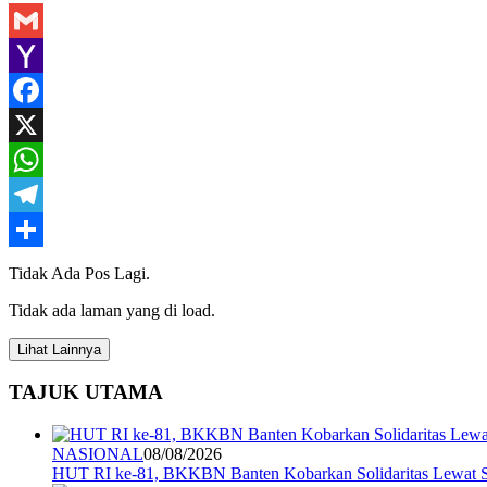
Gmail
Yahoo
Mail
Facebook
X
WhatsApp
Telegram
Share
Tidak Ada Pos Lagi.
Tidak ada laman yang di load.
Lihat Lainnya
TAJUK UTAMA
NASIONAL
08/08/2026
HUT RI ke-81, BKKBN Banten Kobarkan Solidaritas Lewat S