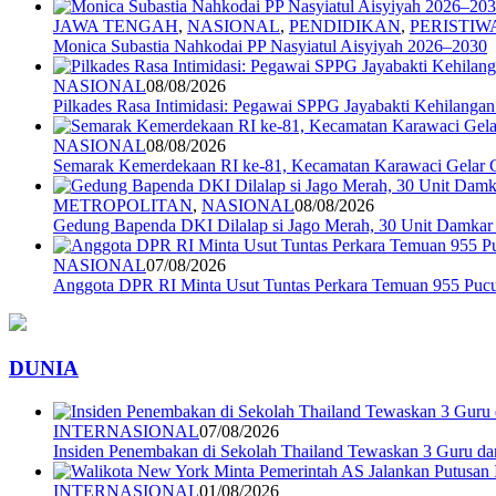
JAWA TENGAH
,
NASIONAL
,
PENDIDIKAN
,
PERISTIW
Monica Subastia Nahkodai PP Nasyiatul Aisyiyah 2026–2030
NASIONAL
08/08/2026
Pilkades Rasa Intimidasi: Pegawai SPPG Jayabakti Kehilanga
NASIONAL
08/08/2026
Semarak Kemerdekaan RI ke-81, Kecamatan Karawaci Gelar G
METROPOLITAN
,
NASIONAL
08/08/2026
Gedung Bapenda DKI Dilalap si Jago Merah, 30 Unit Damkar
NASIONAL
07/08/2026
Anggota DPR RI Minta Usut Tuntas Perkara Temuan 955 Pucuk
DUNIA
INTERNASIONAL
07/08/2026
Insiden Penembakan di Sekolah Thailand Tewaskan 3 Guru d
INTERNASIONAL
01/08/2026