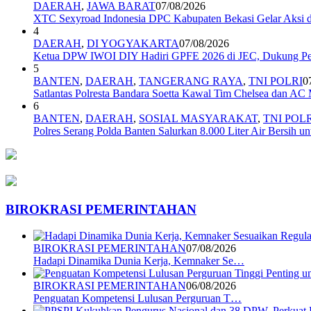
DAERAH
,
JAWA BARAT
07/08/2026
XTC Sexyroad Indonesia DPC Kabupaten Bekasi Gelar Aksi d
4
DAERAH
,
DI YOGYAKARTA
07/08/2026
Ketua DPW IWOI DIY Hadiri GPFE 2026 di JEC, Dukung Pe
5
BANTEN
,
DAERAH
,
TANGERANG RAYA
,
TNI POLRI
0
Satlantas Polresta Bandara Soetta Kawal Tim Chelsea dan AC
6
BANTEN
,
DAERAH
,
SOSIAL MASYARAKAT
,
TNI POL
Polres Serang Polda Banten Salurkan 8.000 Liter Air Bersih
BIROKRASI PEMERINTAHAN
BIROKRASI PEMERINTAHAN
07/08/2026
Hadapi Dinamika Dunia Kerja, Kemnaker Se…
BIROKRASI PEMERINTAHAN
06/08/2026
Penguatan Kompetensi Lulusan Perguruan T…