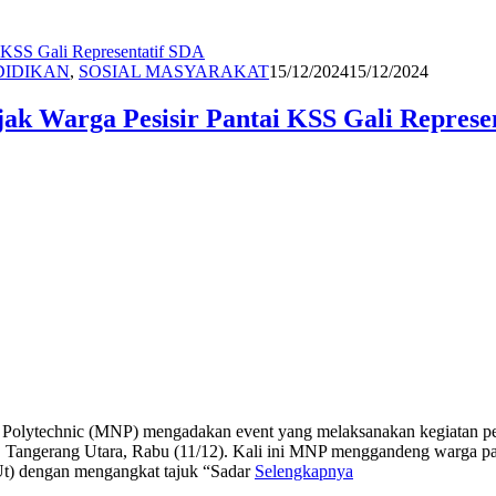
Redaksi
DIDIKAN
,
SOSIAL MASYARAKAT
15/12/2024
15/12/2024
k Warga Pesisir Pantai KSS Gali Represe
echnic (MNP) mengadakan event yang melaksanakan kegiatan penyulu
S, Tangerang Utara, Rabu (11/12). Kali ini MNP menggandeng warga 
Ut) dengan mengangkat tajuk “Sadar
Selengkapnya