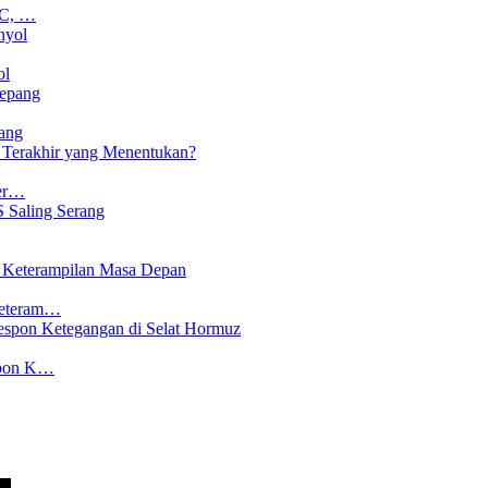
CC, …
ol
ang
Ter…
Keteram…
spon K…