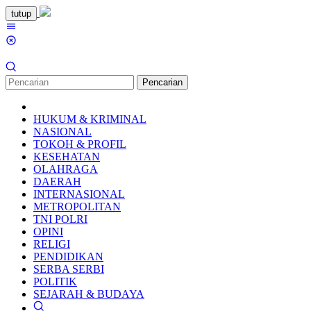
Loncat
tutup
ke
Menu
konten
Mobile
Pencarian
HUKUM & KRIMINAL
NASIONAL
TOKOH & PROFIL
KESEHATAN
OLAHRAGA
DAERAH
INTERNASIONAL
METROPOLITAN
TNI POLRI
OPINI
RELIGI
PENDIDIKAN
SERBA SERBI
POLITIK
SEJARAH & BUDAYA