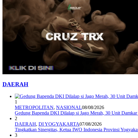
DAERAH
1
METROPOLITAN
,
NASIONAL
08/08/2026
Gedung Bapenda DKI Dilalap si Jago Merah, 30 Unit Damkar 
2
DAERAH
,
DI YOGYAKARTA
07/08/2026
Tingkatkan Sinergitas, Ketua IWO Indonesia Provinsi Yogya
3