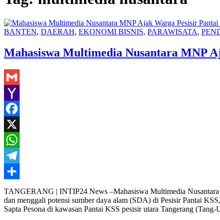
BANTEN
,
DAERAH
,
EKONOMI BISNIS
,
PARAWISATA
,
PEN
Mahasiswa Multimedia Nusantara MNP Aja
Gmail
Yahoo
Mail
Facebook
X
WhatsApp
Telegram
Share
TANGERANG | INTIP24 News –Mahasiswa Multimedia Nusantara Polyt
dan menggali potensi sumber daya alam (SDA) di Pesisir Pantai KS
Sapta Pesona di kawasan Pantai KSS pesisir utara Tangerang (Tang-