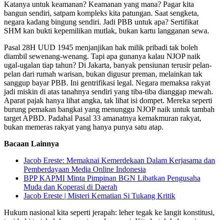
Katanya untuk keamanan? Keamanan yang mana? Pagar kita
bangun sendiri, satpam kompleks kita patungan. Saat sengketa,
negara kadang bingung sendiri. Jadi PBB untuk apa? Sertifikat
SHM kan bukti kepemilikan mutlak, bukan kartu langganan sewa.
Pasal 28H UUD 1945 menjanjikan hak milik pribadi tak boleh
diambil sewenang-wenang. Tapi apa gunanya kalau NJOP naik
ugal-ugalan tiap tahun? Di Jakarta, banyak pensiunan terusir pelan-
pelan dari rumah warisan, bukan digusur preman, melainkan tak
sanggup bayar PBB. Ini gentrifikasi legal. Negara memaksa rakyat
jadi miskin di atas tanahnya sendiri yang tiba-tiba dianggap mewah.
Aparat pajak hanya lihat angka, tak lihat isi dompet. Mereka seperti
burung pemakan bangkai yang menunggu NJOP naik untuk tambah
target APBD. Padahal Pasal 33 amanatnya kemakmuran rakyat,
bukan memeras rakyat yang hanya punya satu atap.
Bacaan Lainnya
Jacob Ereste: Memaknai Kemerdekaan Dalam Kerjasama dan
Pemberdayaan Media Online Indonesia
BPP KAPMI Minta Pimpinan BGN Libatkan Pengusaha
Muda dan Koperasi di Daerah
Jacob Ereste | Misteri Kematian Si Tukang Kritik
Hukum nasional kita seperti jerapah: leher tegak ke langit konstitusi,