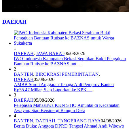
DAERAH
1
DAERAH
,
JAWA BARAT
06/08/2026
IWO Indonesia Kabupaten Bekasi Serahkan Bukti Pengajuan
Bantuan Rutisae ke BAZNAS unt…
2
BANTEN
,
BIROKRASI PEMERINTAHAN
,
DAERAH
05/08/2026
AMBB Soroti Anggaran Tenaga Ahli Pemprov Banten
Rp55,47 Miliar, Siap Laporkan ke KPK …
3
DAERAH
05/08/2026
Pelepasan Mahasiswa KKN STIQ Amuntai di Kecamatan
Awayan, Siap Bersinergi Bangun Desa
4
BANTEN
,
DAERAH
,
TANGERANG RAYA
04/08/2026
Berita Duka: Anggota DPRD Tangsel Ahmad Andi Wibowo