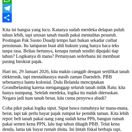
WhatsApp
Telegram
Share
Kita ini bangsa yang lucu. Katanya sudah merdeka delapan puluh
tahun lebih, tapi urusan tanah masih pakai mentalitas pesuruh.
Postingan Pak Susno Duadji tempo hari bukan sekadar curhat
pensiunan. Itu tamparan buat ahli hukum yang hanya baca teks
tanpa rasa. Beliau bertanya, kenapa rumah sendiri dipajaki tiap
tahun? Logikanya di mana? Pertanyaan sederhana ini membuat
pusing birokrat pajak.
Hari ini, 29 Januari 2026, kita makin canggih dengan sertifikat tanah
elektronik, tapi mentalitasnya masih zaman Daendels. PBB
sebenarnya hantu kolonial. Dulu Belanda menciptakan
Grondbelasting karena menganggap seluruh tanah milik Ratu; kita
hanya numpang. Setelah merdeka, logika itu malah diteruskan.
Negara jadi tuan tanah besar, kita cuma penyewa abadi?
Coba pikir pakai logika siput. Siput bawa rumahnya ke mana-mana,
berat, tapi tak perlu bayar pajak rumput ke pemilik taman. Kita lebih
repot: beli tanah pakai uang yang sudah kena PPh, bangun rumah
pakai semen kena PPN, lalu tiap tahun ditagih PBB. Telat kena
denda, lama tak bayar rumah disita. Ini lintah fiskal berbaju rapi.