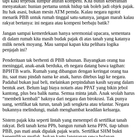
tapi kaki terjebak lumpur aturan kompeni. Kita butuh keberanian
menyatakan: hunian pertama untuk hidup tak boleh jadi objek pajak.
Itu hak asasi, bukan mesin ATM pemda. Kalau negara ngotot
menarik PBB untuk rumah tinggal satu-satunya, jangan marah kalau
rakyat bertanya: ini negara atau kompeni berbaju batik?
Jangan sampai kemerdekaan hanya seremonial upacara, sementara
di dalam rumah kita masih budak pajak di atas tanah yang katanya
milik nenek moyang. Mau sampai kapan kita pelihara logika
penjajah ini?
Penderitaan tak berhenti di PBB tahunan. Bayangkan orang tua
meninggal, anak-anak berduka, eh negara datang bawa tagihan:
BPHTB waris. Rumah yang dibangun dengan keringat orang tua
itu, saat mau pindah nama ke anak, harus ditebus lagi ke negara.
Padahal bukan jual beli, melainkan perpindahan kasih sayang dalam
bentuk aset. Belum lagi biaya notaris atau PPAT yang bikin jebol
kantong, plus bea balik nama. Semua minta jatah. Anak seolah harus
“membeli kembali” haknya dari negara dan birokrasi. Tak punya
uang, sertifikat tak turun, tanah jadi sengketa atau telantar. Negara
bukannya melindungi, malah menghambat keadilan keluarga.
Sistem pajak kita seperti lintah yang menempel di sertifikat tanah
rakyat. Beli tanah kena PPh, bangun rumah kena PPN, tiap tahun
PBB, pas mati anak dipalak pajak waris. Sertifikat SHM bukti
kepemilikan mutlak, bukan kartu langganan sewa bulanan.