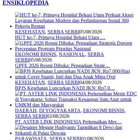
ENSIKLOPEDIA
KESEHATAN
,
SERBA SERBI
05/08/2026
HUT ke-7, Primaya Hospital Bekasi Utara …
EKONOMI BISNIS
,
NASIONAL
,
SERBA
SERBI
05/08/2026
GPFE 2026 Resmi Dibuka: Pengadaan Strate…
KESEHATAN
,
SERBA SERBI
04/08/2026
BPJS Kesehatan Luncurkan NADI JKN: Rp7.0…
DAERAH
,
DI YOGYAKARTA
,
EKONOMI BISNIS
,
SERBA SERBI
02/08/2026
PT. ASTER LINK INDONESIA Perkenalkan Mes…
PARAWISATA
,
SERBA SERBI
01/08/2026