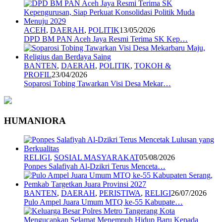
ACEH
,
DAERAH
,
POLITIK
13/05/2026
DPD BM PAN Aceh Jaya Resmi Terima SK Kep…
BANTEN
,
DAERAH
,
POLITIK
,
TOKOH &
PROFIL
23/04/2026
Soparosi Tobing Tawarkan Visi Desa Mekar…
HUMANIORA
RELIGI
,
SOSIAL MASYARAKAT
05/08/2026
Ponpes Salafiyah Al-Dzikri Terus Menceta…
BANTEN
,
DAERAH
,
PERISTIWA
,
RELIGI
26/07/2026
Pulo Ampel Juara Umum MTQ ke-55 Kabupate…