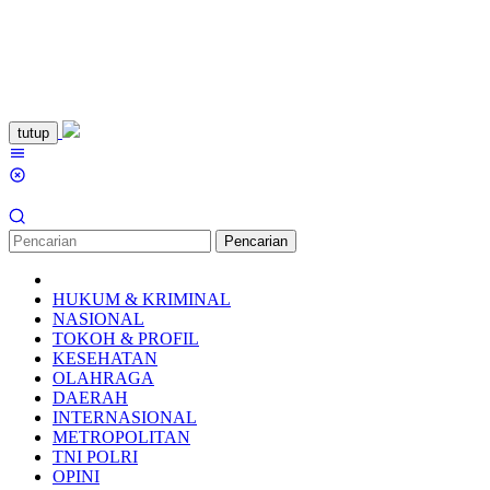
Loncat
tutup
ke
Menu
konten
Mobile
Pencarian
HUKUM & KRIMINAL
NASIONAL
TOKOH & PROFIL
KESEHATAN
OLAHRAGA
DAERAH
INTERNASIONAL
METROPOLITAN
TNI POLRI
OPINI