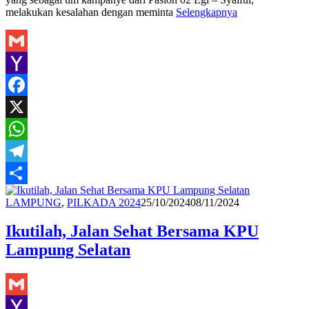
melakukan kesalahan dengan meminta
Selengkapnya
Gmail
Yahoo
Mail
Facebook
X
WhatsApp
Telegram
Share
Redaksi
LAMPUNG
,
PILKADA 2024
25/10/2024
08/11/2024
Ikutilah, Jalan Sehat Bersama KPU
Lampung Selatan
Gmail