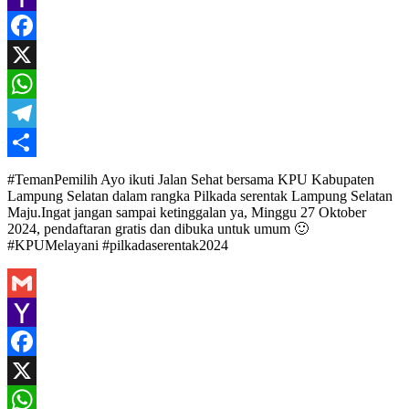
Yahoo
Mail
Facebook
X
WhatsApp
Telegram
Share
#TemanPemilih Ayo ikuti Jalan Sehat bersama KPU Kabupaten
Lampung Selatan dalam rangka Pilkada serentak Lampung Selatan
Maju.Ingat jangan sampai ketinggalan ya, Minggu 27 Oktober
2024, pendaftaran gratis dan dibuka untuk umum 🙂
#KPUMelayani #pilkadaserentak2024
Gmail
Yahoo
Mail
Facebook
X