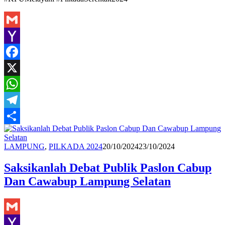
Gmail
Yahoo
Mail
Facebook
X
WhatsApp
Telegram
Share
Redaksi
LAMPUNG
,
PILKADA 2024
20/10/2024
23/10/2024
Saksikanlah Debat Publik Paslon Cabup
Dan Cawabup Lampung Selatan
Gmail