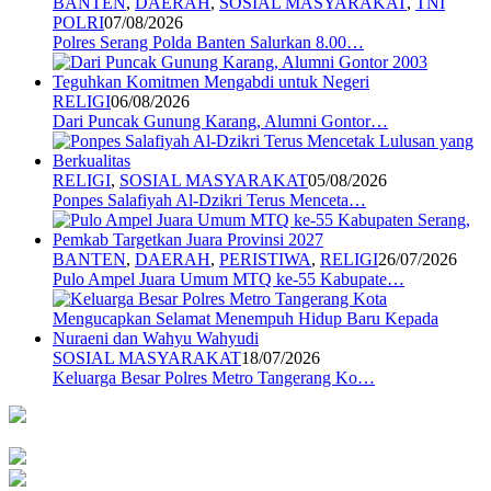
BANTEN
,
DAERAH
,
SOSIAL MASYARAKAT
,
TNI
POLRI
07/08/2026
Polres Serang Polda Banten Salurkan 8.00…
RELIGI
06/08/2026
Dari Puncak Gunung Karang, Alumni Gontor…
RELIGI
,
SOSIAL MASYARAKAT
05/08/2026
Ponpes Salafiyah Al-Dzikri Terus Menceta…
BANTEN
,
DAERAH
,
PERISTIWA
,
RELIGI
26/07/2026
Pulo Ampel Juara Umum MTQ ke-55 Kabupate…
SOSIAL MASYARAKAT
18/07/2026
Keluarga Besar Polres Metro Tangerang Ko…