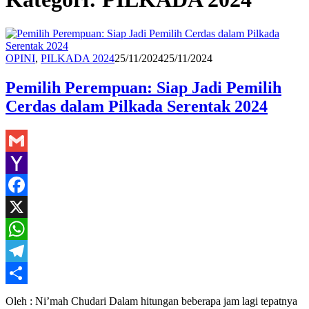
Hasan
OPINI
,
PILKADA 2024
25/11/2024
25/11/2024
M
Pemilih Perempuan: Siap Jadi Pemilih
Cerdas dalam Pilkada Serentak 2024
Gmail
Yahoo
Mail
Facebook
X
WhatsApp
Telegram
Share
Oleh : Ni’mah Chudari Dalam hitungan beberapa jam lagi tepatnya