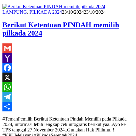
Redaksi
LAMPUNG
,
PILKADA 2024
23/10/2024
23/10/2024
Berikut Ketentuan PINDAH memilih
pilkada 2024
Gmail
Yahoo
Mail
Facebook
X
WhatsApp
Telegram
Share
#TemanPemilih Berikut Ketentuan Pindah Memilih pada Pilkada
2024, informasi lebih lengkap cek infografis berikut yaa..Ayo ke
TPS tanggal 27 November 2024..Gunakan Hak Pilihmu..!!
#KPUMelayani #PilkadaSerentak2024