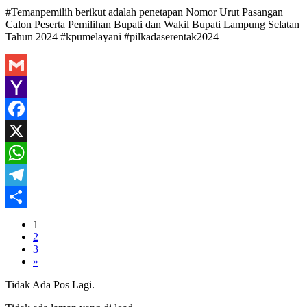
Share
#Temanpemilih berikut adalah penetapan Nomor Urut Pasangan
Calon Peserta Pemilihan Bupati dan Wakil Bupati Lampung Selatan
Tahun 2024 #kpumelayani #pilkadaserentak2024
Gmail
Yahoo
Mail
Facebook
X
WhatsApp
Telegram
Share
1
2
3
»
Tidak Ada Pos Lagi.