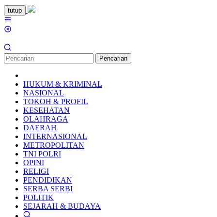
Loncat
tutup
ke
Menu
konten
Mobile
Pencarian
HUKUM & KRIMINAL
NASIONAL
TOKOH & PROFIL
KESEHATAN
OLAHRAGA
DAERAH
INTERNASIONAL
METROPOLITAN
TNI POLRI
OPINI
RELIGI
PENDIDIKAN
SERBA SERBI
POLITIK
SEJARAH & BUDAYA