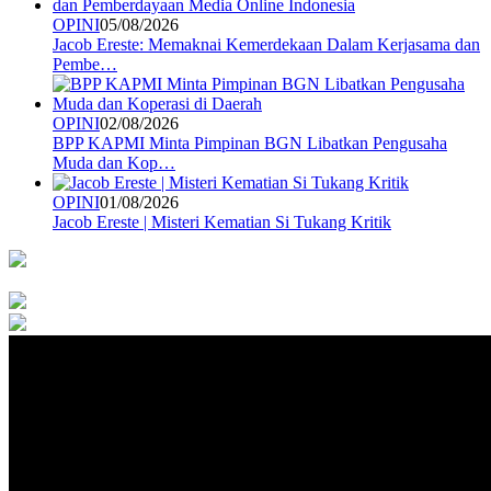
OPINI
05/08/2026
Jacob Ereste: Memaknai Kemerdekaan Dalam Kerjasama dan
Pembe…
OPINI
02/08/2026
BPP KAPMI Minta Pimpinan BGN Libatkan Pengusaha
Muda dan Kop…
OPINI
01/08/2026
Jacob Ereste | Misteri Kematian Si Tukang Kritik