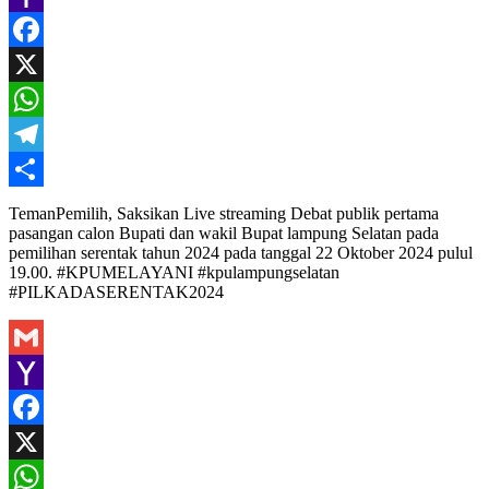
Yahoo
Mail
Facebook
X
WhatsApp
Telegram
Share
TemanPemilih, Saksikan Live streaming Debat publik pertama
pasangan calon Bupati dan wakil Bupat lampung Selatan pada
pemilihan serentak tahun 2024 pada tanggal 22 Oktober 2024 pulul
19.00. #KPUMELAYANI #kpulampungselatan
#PILKADASERENTAK2024
Gmail
Yahoo
Mail
Facebook
X