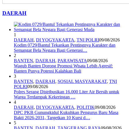
DAERAH
1
DAERAH
,
DI YOGYAKARTA
,
TNI POLRI
09/08/2026
Kodim 0729/Bantul Tekankan Pentingnya Karakter dan
Semangat Bela Negara Bagi Generasi…
2
BANTEN
,
DAERAH
,
PARAWISATA
09/08/2026
Wagub Banten Dorong Promosi Wisata Lebih Agresif:
Banten Punya Potensi Kalahkan Bali
3
BANTEN
,
DAERAH
,
SOSIAL MASYARAKAT
,
TNI
POLRI
09/08/2026
Polres Serang Distribusikan 16.000 Liter Air Bersih untuk
Warga Terdampak Kekeringan …
4
DAERAH
,
DI YOGYAKARTA
,
POLITIK
09/08/2026
DPC PKB Gunungkidul Kukuhkan Pengurus Baru Masa
Bakti 2026-2031, Targetkan 10 Kursi d…
5
BANTEN
,
DAERAH
,
TANGERANG RAYA
09/08/2026