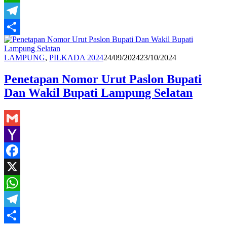
WhatsApp
Telegram
Share
Redaksi
LAMPUNG
,
PILKADA 2024
24/09/2024
23/10/2024
Penetapan Nomor Urut Paslon Bupati
Dan Wakil Bupati Lampung Selatan
Gmail
Yahoo
Mail
Facebook
X
WhatsApp
Telegram