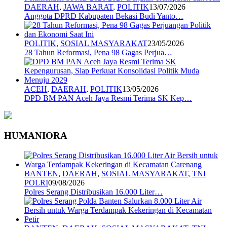
DAERAH
,
JAWA BARAT
,
POLITIK
13/07/2026
Anggota DPRD Kabupaten Bekasi Budi Yanto…
POLITIK
,
SOSIAL MASYARAKAT
23/05/2026
28 Tahun Reformasi, Pena 98 Gagas Perjua…
ACEH
,
DAERAH
,
POLITIK
13/05/2026
DPD BM PAN Aceh Jaya Resmi Terima SK Kep…
HUMANIORA
BANTEN
,
DAERAH
,
SOSIAL MASYARAKAT
,
TNI
POLRI
09/08/2026
Polres Serang Distribusikan 16.000 Liter…