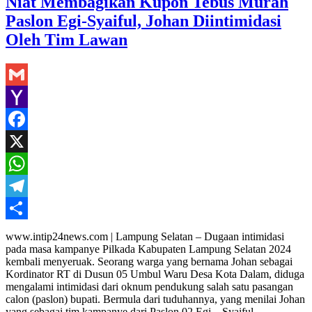
Niat Membagikan Kupon Tebus Murah
Paslon Egi-Syaiful, Johan Diintimidasi
Oleh Tim Lawan
Gmail
Yahoo
Mail
Facebook
X
WhatsApp
Telegram
Share
www.intip24news.com | Lampung Selatan – Dugaan intimidasi
pada masa kampanye Pilkada Kabupaten Lampung Selatan 2024
kembali menyeruak. Seorang warga yang bernama Johan sebagai
Kordinator RT di Dusun 05 Umbul Waru Desa Kota Dalam, diduga
mengalami intimidasi dari oknum pendukung salah satu pasangan
calon (paslon) bupati. Bermula dari tuduhannya, yang menilai Johan
yang sebagai tim kampanye dari Paslon 02 Egi – Syaiful,