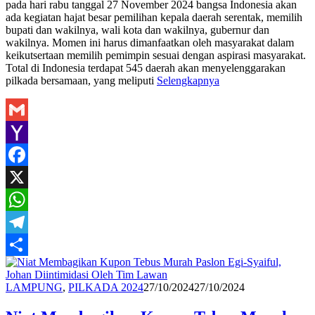
pada hari rabu tanggal 27 November 2024 bangsa Indonesia akan
ada kegiatan hajat besar pemilihan kepala daerah serentak, memilih
bupati dan wakilnya, wali kota dan wakilnya, gubernur dan
wakilnya. Momen ini harus dimanfaatkan oleh masyarakat dalam
keikutsertaan memilih pemimpin sesuai dengan aspirasi masyarakat.
Total di Indonesia terdapat 545 daerah akan menyelenggarakan
pilkada bersamaan, yang meliputi
Selengkapnya
Gmail
Yahoo
Mail
Facebook
X
WhatsApp
Telegram
Share
Redaksi
LAMPUNG
,
PILKADA 2024
27/10/2024
27/10/2024