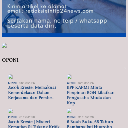
OPONI
05/08/2026
02/08/2026
OPINI
OPINI
Jacob Ereste: Memaknai
BPP KAPMI Minta
Kemerdekaan Dalam
Pimpinan BGN Libatkan
Kerjasama dan Pembe…
Pengusaha Muda dan
Kop…
01/08/2026
31/07/2026
OPINI
OPINI
Jacob Ereste | Misteri
6 Buah Buku, 66 Tahun
Kematian Si Tukang Kritik
Bambang Isti Nugroho