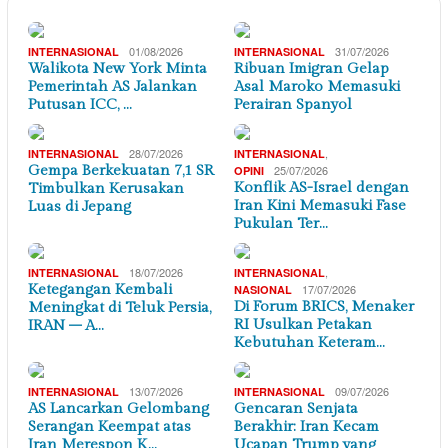
01/08/2026
31/07/2026
INTERNASIONAL
INTERNASIONAL
Walikota New York Minta
Ribuan Imigran Gelap
Pemerintah AS Jalankan
Asal Maroko Memasuki
Putusan ICC, …
Perairan Spanyol
28/07/2026
,
INTERNASIONAL
INTERNASIONAL
Gempa Berkekuatan 7,1 SR
25/07/2026
OPINI
Konflik AS-Israel dengan
Timbulkan Kerusakan
Iran Kini Memasuki Fase
Luas di Jepang
Pukulan Ter…
18/07/2026
,
INTERNASIONAL
INTERNASIONAL
Ketegangan Kembali
17/07/2026
NASIONAL
Di Forum BRICS, Menaker
Meningkat di Teluk Persia,
RI Usulkan Petakan
IRAN – A…
Kebutuhan Keteram…
13/07/2026
09/07/2026
INTERNASIONAL
INTERNASIONAL
AS Lancarkan Gelombang
Gencaran Senjata
Serangan Keempat atas
Berakhir: Iran Kecam
Iran Merespon K…
Ucapan Trump yang