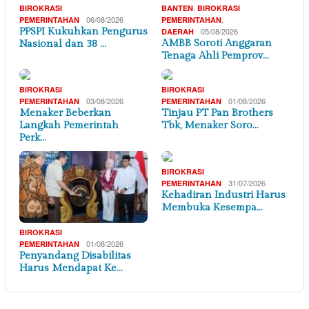
,
BIROKRASI
BANTEN
BIROKRASI
06/08/2026
,
PEMERINTAHAN
PEMERINTAHAN
PPSPI Kukuhkan Pengurus
05/08/2026
DAERAH
AMBB Soroti Anggaran
Nasional dan 38 …
Tenaga Ahli Pemprov…
BIROKRASI
BIROKRASI
03/08/2026
01/08/2026
PEMERINTAHAN
PEMERINTAHAN
Menaker Beberkan
Tinjau PT Pan Brothers
Langkah Pemerintah
Tbk, Menaker Soro…
Perk…
BIROKRASI
31/07/2026
PEMERINTAHAN
Kehadiran Industri Harus
Membuka Kesempa…
BIROKRASI
01/08/2026
PEMERINTAHAN
Penyandang Disabilitas
Harus Mendapat Ke…