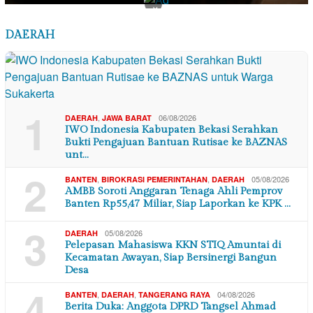
×
DAERAH
1
,
06/08/2026
DAERAH
JAWA BARAT
IWO Indonesia Kabupaten Bekasi Serahkan
Bukti Pengajuan Bantuan Rutisae ke BAZNAS
unt…
2
,
,
05/08/2026
BANTEN
BIROKRASI PEMERINTAHAN
DAERAH
AMBB Soroti Anggaran Tenaga Ahli Pemprov
Banten Rp55,47 Miliar, Siap Laporkan ke KPK …
3
05/08/2026
DAERAH
Pelepasan Mahasiswa KKN STIQ Amuntai di
Kecamatan Awayan, Siap Bersinergi Bangun
Desa
4
,
,
04/08/2026
BANTEN
DAERAH
TANGERANG RAYA
Berita Duka: Anggota DPRD Tangsel Ahmad