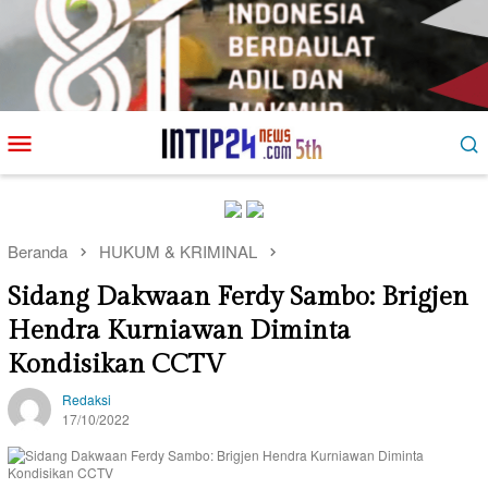
Loncat
Menu
ke
Mobile
konten
Beranda
HUKUM & KRIMINAL
Sidang Dakwaan Ferdy Sambo: Brigjen
Hendra Kurniawan Diminta
Kondisikan CCTV
Redaksi
17/10/2022