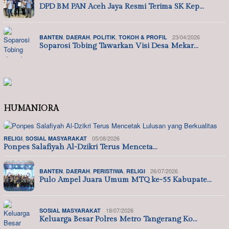
DPD BM PAN Aceh Jaya Resmi Terima SK Kep…
,
,
,
23/04/2026
BANTEN
DAERAH
POLITIK
TOKOH & PROFIL
Soparosi Tobing Tawarkan Visi Desa Mekar…
HUMANIORA
,
05/08/2026
RELIGI
SOSIAL MASYARAKAT
Ponpes Salafiyah Al-Dzikri Terus Menceta…
,
,
,
26/07/2026
BANTEN
DAERAH
PERISTIWA
RELIGI
Pulo Ampel Juara Umum MTQ ke-55 Kabupate…
18/07/2026
SOSIAL MASYARAKAT
Keluarga Besar Polres Metro Tangerang Ko…