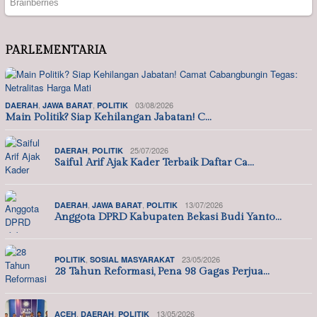
PARLEMENTARIA
,
,
03/08/2026
DAERAH
JAWA BARAT
POLITIK
Main Politik? Siap Kehilangan Jabatan! C…
,
25/07/2026
DAERAH
POLITIK
Saiful Arif Ajak Kader Terbaik Daftar Ca…
,
,
13/07/2026
DAERAH
JAWA BARAT
POLITIK
Anggota DPRD Kabupaten Bekasi Budi Yanto…
,
23/05/2026
POLITIK
SOSIAL MASYARAKAT
28 Tahun Reformasi, Pena 98 Gagas Perjua…
,
,
13/05/2026
ACEH
DAERAH
POLITIK