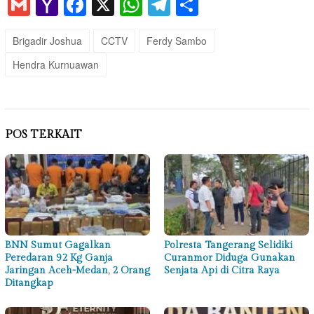
Gmail
Yahoo
Facebook
X
WhatsApp
Telegram
Share
Mail
Brigadir Joshua
CCTV
Ferdy Sambo
Hendra Kurnuawan
POS TERKAIT
BNN Sumut Gagalkan
Polresta Tangerang Selidiki
Peredaran 92 Kg Ganja
Curanmor Diduga Gunakan
Jaringan Aceh-Medan, 2 Orang
Senjata Api di Citra Raya
Ditangkap