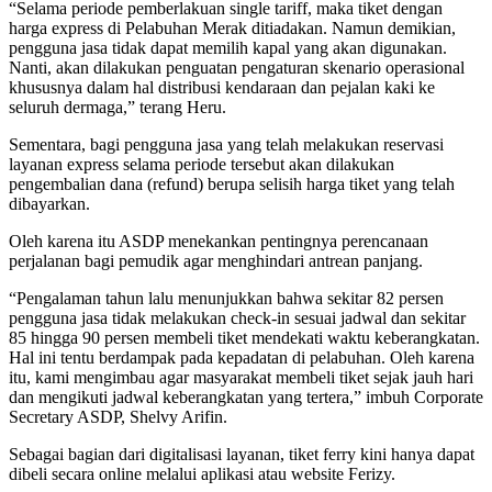
“Selama periode pemberlakuan single tariff, maka tiket dengan
harga express di Pelabuhan Merak ditiadakan. Namun demikian,
pengguna jasa tidak dapat memilih kapal yang akan digunakan.
Nanti, akan dilakukan penguatan pengaturan skenario operasional
khususnya dalam hal distribusi kendaraan dan pejalan kaki ke
seluruh dermaga,” terang Heru.
Sementara, bagi pengguna jasa yang telah melakukan reservasi
layanan express selama periode tersebut akan dilakukan
pengembalian dana (refund) berupa selisih harga tiket yang telah
dibayarkan.
Oleh karena itu ASDP menekankan pentingnya perencanaan
perjalanan bagi pemudik agar menghindari antrean panjang.
“Pengalaman tahun lalu menunjukkan bahwa sekitar 82 persen
pengguna jasa tidak melakukan check-in sesuai jadwal dan sekitar
85 hingga 90 persen membeli tiket mendekati waktu keberangkatan.
Hal ini tentu berdampak pada kepadatan di pelabuhan. Oleh karena
itu, kami mengimbau agar masyarakat membeli tiket sejak jauh hari
dan mengikuti jadwal keberangkatan yang tertera,” imbuh Corporate
Secretary ASDP, Shelvy Arifin.
Sebagai bagian dari digitalisasi layanan, tiket ferry kini hanya dapat
dibeli secara online melalui aplikasi atau website Ferizy.