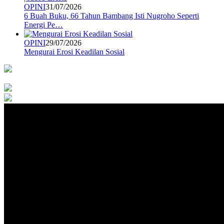
OPINI
31/07/2026
6 Buah Buku, 66 Tahun Bambang Isti Nugroho Seperti
Energi Pe…
OPINI
29/07/2026
Mengurai Erosi Keadilan Sosial