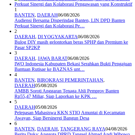
1
BANTEN
,
DAERAH
06/08/2026
Audiensi Bersama Disperindag Banten, LIN DPD Banten
Perkuat Sinergi dan Kolaborasi Pe…
2
DAERAH
,
DI YOGYAKARTA
06/08/2026
Bulog DIY masih gelontorkan beras SPHP dan Premium ke
Pasar SP2KP
3
DAERAH
,
JAWA BARAT
06/08/2026
IWO Indonesia Kabupaten Bekasi Serahkan Bukti Pengajuan
Bantuan Rutisae ke BAZNAS unt…
4
BANTEN
,
BIROKRASI PEMERINTAHAN
,
DAERAH
05/08/2026
AMBB Soroti Anggaran Tenaga Ahli Pemprov Banten
Rp55,47 Miliar, Siap Laporkan ke KPK …
5
DAERAH
05/08/2026
Pelepasan Mahasiswa KKN STIQ Amuntai di Kecamatan
Awayan, Siap Bersinergi Bangun Desa
6
BANTEN
,
DAERAH
,
TANGERANG RAYA
04/08/2026
Berita Duka: Anggota DPRD Tangsel Ahmad Andi Wibowo