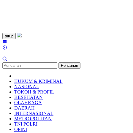
Loncat
tutup
ke
Menu
konten
Mobile
Pencarian
HUKUM & KRIMINAL
NASIONAL
TOKOH & PROFIL
KESEHATAN
OLAHRAGA
DAERAH
INTERNASIONAL
METROPOLITAN
TNI POLRI
OPINI