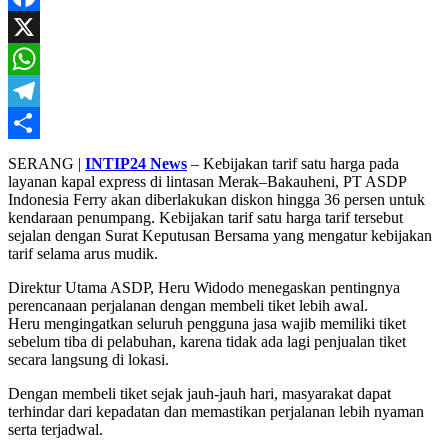
Mail
Facebook
X
WhatsApp
Telegram
Share
SERANG |
INTIP24 News
– Kebijakan tarif satu harga pada
layanan kapal express di lintasan Merak–Bakauheni, PT ASDP
Indonesia Ferry akan diberlakukan diskon hingga 36 persen untuk
kendaraan penumpang. Kebijakan tarif satu harga tarif tersebut
sejalan dengan Surat Keputusan Bersama yang mengatur kebijakan
tarif selama arus mudik.
Direktur Utama ASDP, Heru Widodo menegaskan pentingnya
perencanaan perjalanan dengan membeli tiket lebih awal.
Heru mengingatkan seluruh pengguna jasa wajib memiliki tiket
sebelum tiba di pelabuhan, karena tidak ada lagi penjualan tiket
secara langsung di lokasi.
Dengan membeli tiket sejak jauh-jauh hari, masyarakat dapat
terhindar dari kepadatan dan memastikan perjalanan lebih nyaman
serta terjadwal.