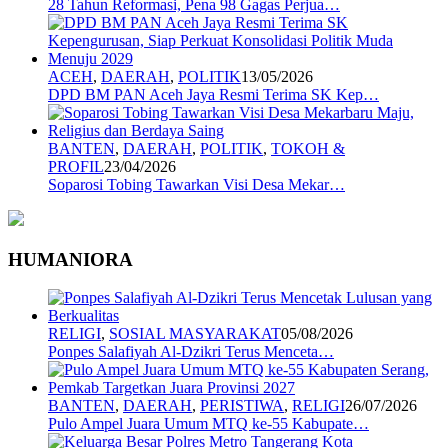
28 Tahun Reformasi, Pena 98 Gagas Perjua…
ACEH
,
DAERAH
,
POLITIK
13/05/2026
DPD BM PAN Aceh Jaya Resmi Terima SK Kep…
BANTEN
,
DAERAH
,
POLITIK
,
TOKOH &
PROFIL
23/04/2026
Soparosi Tobing Tawarkan Visi Desa Mekar…
HUMANIORA
RELIGI
,
SOSIAL MASYARAKAT
05/08/2026
Ponpes Salafiyah Al-Dzikri Terus Menceta…
BANTEN
,
DAERAH
,
PERISTIWA
,
RELIGI
26/07/2026
Pulo Ampel Juara Umum MTQ ke-55 Kabupate…