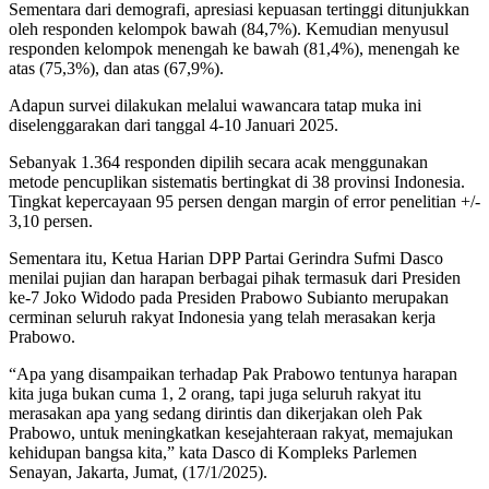
Sementara dari demografi, apresiasi kepuasan tertinggi ditunjukkan
oleh responden kelompok bawah (84,7%). Kemudian menyusul
responden kelompok menengah ke bawah (81,4%), menengah ke
atas (75,3%), dan atas (67,9%).
Adapun survei dilakukan melalui wawancara tatap muka ini
diselenggarakan dari tanggal 4-10 Januari 2025.
Sebanyak 1.364 responden dipilih secara acak menggunakan
metode pencuplikan sistematis bertingkat di 38 provinsi Indonesia.
Tingkat kepercayaan 95 persen dengan margin of error penelitian +/-
3,10 persen.
Sementara itu, Ketua Harian DPP Partai Gerindra Sufmi Dasco
menilai pujian dan harapan berbagai pihak termasuk dari Presiden
ke-7 Joko Widodo pada Presiden Prabowo Subianto merupakan
cerminan seluruh rakyat Indonesia yang telah merasakan kerja
Prabowo.
“Apa yang disampaikan terhadap Pak Prabowo tentunya harapan
kita juga bukan cuma 1, 2 orang, tapi juga seluruh rakyat itu
merasakan apa yang sedang dirintis dan dikerjakan oleh Pak
Prabowo, untuk meningkatkan kesejahteraan rakyat, memajukan
kehidupan bangsa kita,” kata Dasco di Kompleks Parlemen
Senayan, Jakarta, Jumat, (17/1/2025).