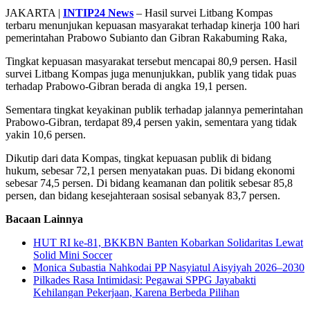
Share
JAKARTA |
INTIP24 News
– Hasil survei Litbang Kompas
terbaru menunjukan kepuasan masyarakat terhadap kinerja 100 hari
pemerintahan Prabowo Subianto dan Gibran Rakabuming Raka,
Tingkat kepuasan masyarakat tersebut mencapai 80,9 persen. Hasil
survei Litbang Kompas juga menunjukkan, publik yang tidak puas
terhadap Prabowo-Gibran berada di angka 19,1 persen.
Sementara tingkat keyakinan publik terhadap jalannya pemerintahan
Prabowo-Gibran, terdapat 89,4 persen yakin, sementara yang tidak
yakin 10,6 persen.
Dikutip dari data Kompas, tingkat kepuasan publik di bidang
hukum, sebesar 72,1 persen menyatakan puas. Di bidang ekonomi
sebesar 74,5 persen. Di bidang keamanan dan politik sebesar 85,8
persen, dan bidang kesejahteraan sosisal sebanyak 83,7 persen.
Bacaan Lainnya
HUT RI ke-81, BKKBN Banten Kobarkan Solidaritas Lewat
Solid Mini Soccer
Monica Subastia Nahkodai PP Nasyiatul Aisyiyah 2026–2030
Pilkades Rasa Intimidasi: Pegawai SPPG Jayabakti
Kehilangan Pekerjaan, Karena Berbeda Pilihan