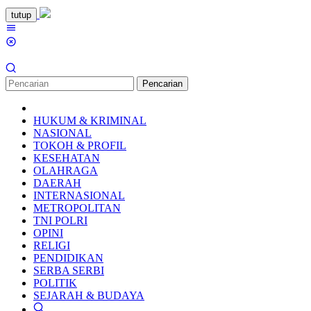
Loncat
tutup
ke
Menu
konten
Mobile
Pencarian
HUKUM & KRIMINAL
NASIONAL
TOKOH & PROFIL
KESEHATAN
OLAHRAGA
DAERAH
INTERNASIONAL
METROPOLITAN
TNI POLRI
OPINI
RELIGI
PENDIDIKAN
SERBA SERBI
POLITIK
SEJARAH & BUDAYA