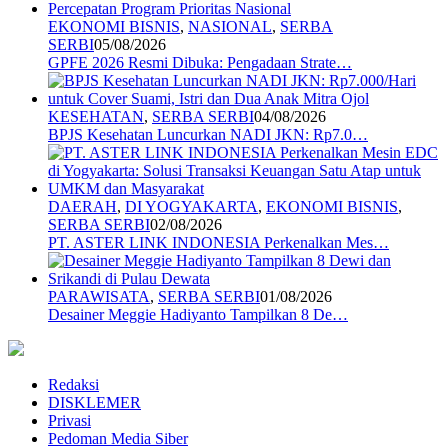
EKONOMI BISNIS
,
NASIONAL
,
SERBA
SERBI
05/08/2026
GPFE 2026 Resmi Dibuka: Pengadaan Strate…
KESEHATAN
,
SERBA SERBI
04/08/2026
BPJS Kesehatan Luncurkan NADI JKN: Rp7.0…
DAERAH
,
DI YOGYAKARTA
,
EKONOMI BISNIS
,
SERBA SERBI
02/08/2026
PT. ASTER LINK INDONESIA Perkenalkan Mes…
PARAWISATA
,
SERBA SERBI
01/08/2026
Desainer Meggie Hadiyanto Tampilkan 8 De…
Redaksi
DISKLEMER
Privasi
Pedoman Media Siber