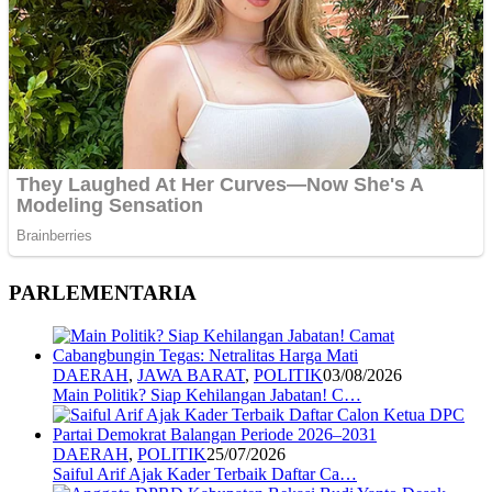
PARLEMENTARIA
DAERAH
,
JAWA BARAT
,
POLITIK
03/08/2026
Main Politik? Siap Kehilangan Jabatan! C…
DAERAH
,
POLITIK
25/07/2026
Saiful Arif Ajak Kader Terbaik Daftar Ca…