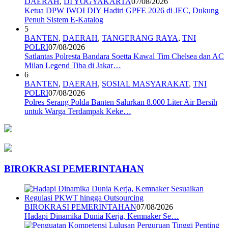
DAERAH
,
DI YOGYAKARTA
07/08/2026
Ketua DPW IWOI DIY Hadiri GPFE 2026 di JEC, Dukung
Penuh Sistem E-Katalog
5
BANTEN
,
DAERAH
,
TANGERANG RAYA
,
TNI
POLRI
07/08/2026
Satlantas Polresta Bandara Soetta Kawal Tim Chelsea dan AC
Milan Legend Tiba di Jakar…
6
BANTEN
,
DAERAH
,
SOSIAL MASYARAKAT
,
TNI
POLRI
07/08/2026
Polres Serang Polda Banten Salurkan 8.000 Liter Air Bersih
untuk Warga Terdampak Keke…
BIROKRASI PEMERINTAHAN
BIROKRASI PEMERINTAHAN
07/08/2026
Hadapi Dinamika Dunia Kerja, Kemnaker Se…