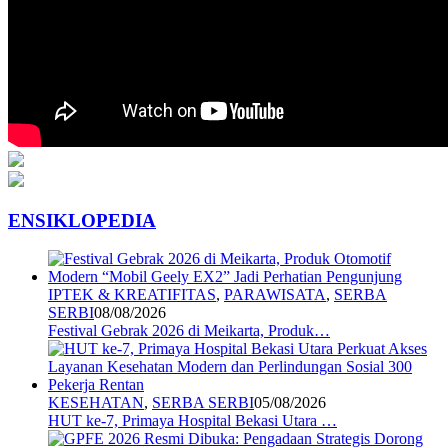
ENSIKLOPEDIA
IPTEK & KREATIFITAS
,
PARAWISATA
,
SERBA
SERBI
08/08/2026
Festival Gebrak 2026 di Meikarta, Produk…
KESEHATAN
,
SERBA SERBI
05/08/2026
HUT ke-7, Primaya Hospital Bekasi Utara …