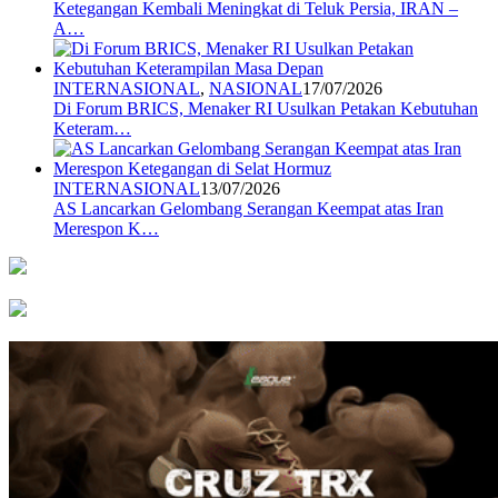
Ketegangan Kembali Meningkat di Teluk Persia, IRAN –
A…
INTERNASIONAL
,
NASIONAL
17/07/2026
Di Forum BRICS, Menaker RI Usulkan Petakan Kebutuhan
Keteram…
INTERNASIONAL
13/07/2026
AS Lancarkan Gelombang Serangan Keempat atas Iran
Merespon K…