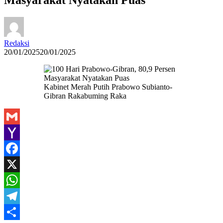
Redaksi
20/01/2025
20/01/2025
Kabinet Merah Putih Prabowo Subianto-
Gibran Rakabuming Raka
Gmail
Yahoo
Mail
Facebook
X
WhatsApp
Telegram