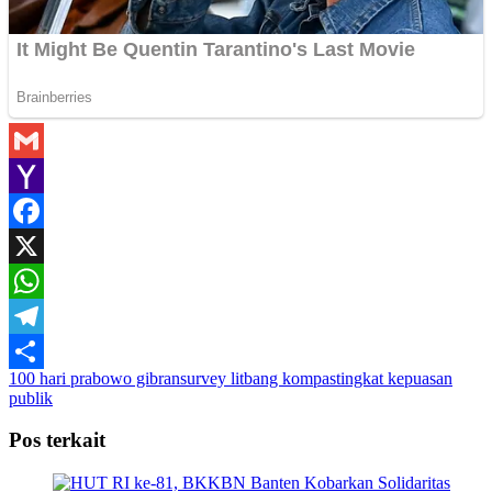
Gmail
Yahoo
Mail
Facebook
X
WhatsApp
Telegram
100 hari prabowo gibran
survey litbang kompas
tingkat kepuasan
Share
publik
Pos terkait