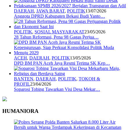
DAERAH
,
JAWA BARAT
,
POLITIK
13/07/2026
Anggota DPRD Kabupaten Bekasi Budi Yanto…
POLITIK
,
SOSIAL MASYARAKAT
23/05/2026
28 Tahun Reformasi, Pena 98 Gagas Perjua…
ACEH
,
DAERAH
,
POLITIK
13/05/2026
DPD BM PAN Aceh Jaya Resmi Terima SK Kep…
BANTEN
,
DAERAH
,
POLITIK
,
TOKOH &
PROFIL
23/04/2026
Soparosi Tobing Tawarkan Visi Desa Mekar…
HUMANIORA