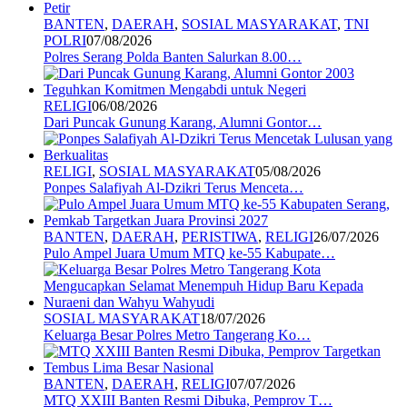
BANTEN
,
DAERAH
,
SOSIAL MASYARAKAT
,
TNI
POLRI
07/08/2026
Polres Serang Polda Banten Salurkan 8.00…
RELIGI
06/08/2026
Dari Puncak Gunung Karang, Alumni Gontor…
RELIGI
,
SOSIAL MASYARAKAT
05/08/2026
Ponpes Salafiyah Al-Dzikri Terus Menceta…
BANTEN
,
DAERAH
,
PERISTIWA
,
RELIGI
26/07/2026
Pulo Ampel Juara Umum MTQ ke-55 Kabupate…
SOSIAL MASYARAKAT
18/07/2026
Keluarga Besar Polres Metro Tangerang Ko…
BANTEN
,
DAERAH
,
RELIGI
07/07/2026
MTQ XXIII Banten Resmi Dibuka, Pemprov T…