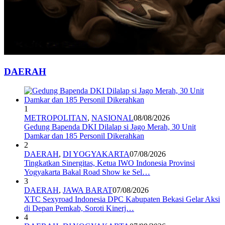
DAERAH
1
METROPOLITAN
,
NASIONAL
08/08/2026
Gedung Bapenda DKI Dilalap si Jago Merah, 30 Unit
Damkar dan 185 Personil Dikerahkan
2
DAERAH
,
DI YOGYAKARTA
07/08/2026
Tingkatkan Sinergitas, Ketua IWO Indonesia Provinsi
Yogyakarta Bakal Road Show ke Sel…
3
DAERAH
,
JAWA BARAT
07/08/2026
XTC Sexyroad Indonesia DPC Kabupaten Bekasi Gelar Aksi
di Depan Pemkab, Soroti Kinerj…
4