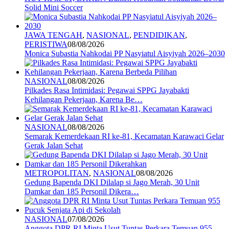
Solid Mini Soccer
JAWA TENGAH
,
NASIONAL
,
PENDIDIKAN
,
PERISTIWA
08/08/2026
Monica Subastia Nahkodai PP Nasyiatul Aisyiyah 2026–2030
NASIONAL
08/08/2026
Pilkades Rasa Intimidasi: Pegawai SPPG Jayabakti
Kehilangan Pekerjaan, Karena Be…
NASIONAL
08/08/2026
Semarak Kemerdekaan RI ke-81, Kecamatan Karawaci Gelar
Gerak Jalan Sehat
METROPOLITAN
,
NASIONAL
08/08/2026
Gedung Bapenda DKI Dilalap si Jago Merah, 30 Unit
Damkar dan 185 Personil Dikera…
NASIONAL
07/08/2026
Anggota DPR RI Minta Usut Tuntas Perkara Temuan 955