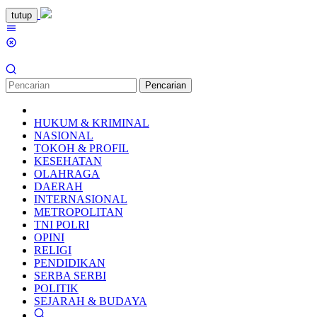
Loncat
tutup
ke
Menu
konten
Mobile
Pencarian
HUKUM & KRIMINAL
NASIONAL
TOKOH & PROFIL
KESEHATAN
OLAHRAGA
DAERAH
INTERNASIONAL
METROPOLITAN
TNI POLRI
OPINI
RELIGI
PENDIDIKAN
SERBA SERBI
POLITIK
SEJARAH & BUDAYA