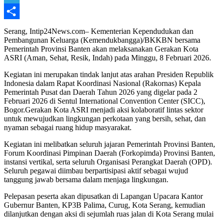
Telegram
Share
Serang, Intip24News.com– Kementerian Kependudukan dan
Pembangunan Keluarga (Kemendukbangga)/BKKBN bersama
Pemerintah Provinsi Banten akan melaksanakan Gerakan Kota
ASRI (Aman, Sehat, Resik, Indah) pada Minggu, 8 Februari 2026.
Kegiatan ini merupakan tindak lanjut atas arahan Presiden Republik
Indonesia dalam Rapat Koordinasi Nasional (Rakornas) Kepala
Pemerintah Pusat dan Daerah Tahun 2026 yang digelar pada 2
Februari 2026 di Sentul International Convention Center (SICC),
Bogor.Gerakan Kota ASRI menjadi aksi kolaboratif lintas sektor
untuk mewujudkan lingkungan perkotaan yang bersih, sehat, dan
nyaman sebagai ruang hidup masyarakat.
Kegiatan ini melibatkan seluruh jajaran Pemerintah Provinsi Banten,
Forum Koordinasi Pimpinan Daerah (Forkopimda) Provinsi Banten,
instansi vertikal, serta seluruh Organisasi Perangkat Daerah (OPD).
Seluruh pegawai diimbau berpartisipasi aktif sebagai wujud
tanggung jawab bersama dalam menjaga lingkungan.
Pelepasan peserta akan dipusatkan di Lapangan Upacara Kantor
Gubernur Banten, KP3B Palima, Curug, Kota Serang, kemudian
dilanjutkan dengan aksi di sejumlah ruas jalan di Kota Serang mulai