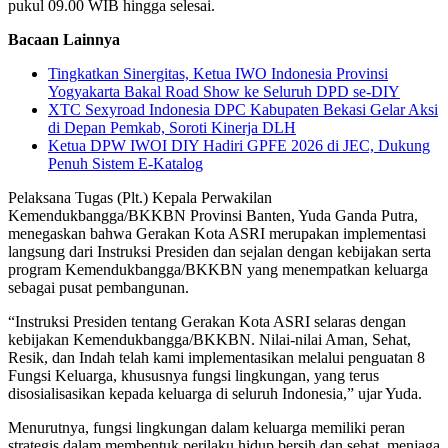
pukul 09.00 WIB hingga selesai.
Bacaan Lainnya
Tingkatkan Sinergitas, Ketua IWO Indonesia Provinsi
Yogyakarta Bakal Road Show ke Seluruh DPD se-DIY
XTC Sexyroad Indonesia DPC Kabupaten Bekasi Gelar Aksi
di Depan Pemkab, Soroti Kinerja DLH
Ketua DPW IWOI DIY Hadiri GPFE 2026 di JEC, Dukung
Penuh Sistem E-Katalog
Pelaksana Tugas (Plt.) Kepala Perwakilan
Kemendukbangga/BKKBN Provinsi Banten, Yuda Ganda Putra,
menegaskan bahwa Gerakan Kota ASRI merupakan implementasi
langsung dari Instruksi Presiden dan sejalan dengan kebijakan serta
program Kemendukbangga/BKKBN yang menempatkan keluarga
sebagai pusat pembangunan.
“Instruksi Presiden tentang Gerakan Kota ASRI selaras dengan
kebijakan Kemendukbangga/BKKBN. Nilai-nilai Aman, Sehat,
Resik, dan Indah telah kami implementasikan melalui penguatan 8
Fungsi Keluarga, khususnya fungsi lingkungan, yang terus
disosialisasikan kepada keluarga di seluruh Indonesia,” ujar Yuda.
Menurutnya, fungsi lingkungan dalam keluarga memiliki peran
strategis dalam membentuk perilaku hidup bersih dan sehat, menjaga