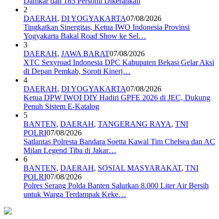
Damkar dan 185 Personil Dikerahkan
2
DAERAH
,
DI YOGYAKARTA
07/08/2026
Tingkatkan Sinergitas, Ketua IWO Indonesia Provinsi
Yogyakarta Bakal Road Show ke Sel…
3
DAERAH
,
JAWA BARAT
07/08/2026
XTC Sexyroad Indonesia DPC Kabupaten Bekasi Gelar Aksi
di Depan Pemkab, Soroti Kinerj…
4
DAERAH
,
DI YOGYAKARTA
07/08/2026
Ketua DPW IWOI DIY Hadiri GPFE 2026 di JEC, Dukung
Penuh Sistem E-Katalog
5
BANTEN
,
DAERAH
,
TANGERANG RAYA
,
TNI
POLRI
07/08/2026
Satlantas Polresta Bandara Soetta Kawal Tim Chelsea dan AC
Milan Legend Tiba di Jakar…
6
BANTEN
,
DAERAH
,
SOSIAL MASYARAKAT
,
TNI
POLRI
07/08/2026
Polres Serang Polda Banten Salurkan 8.000 Liter Air Bersih
untuk Warga Terdampak Keke…