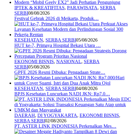
IPTEK & KREATIFITAS
,
PARAWISATA
,
SERBA
SERBI
08/08/2026
Festival Gebrak 2026 di Meikarta, Produk…
KESEHATAN
,
SERBA SERBI
05/08/2026
HUT ke-7, Primaya Hospital Bekasi Utara …
EKONOMI BISNIS
,
NASIONAL
,
SERBA
SERBI
05/08/2026
GPFE 2026 Resmi Dibuka: Pengadaan Strate…
KESEHATAN
,
SERBA SERBI
04/08/2026
BPJS Kesehatan Luncurkan NADI JKN: Rp7.0…
DAERAH
,
DI YOGYAKARTA
,
EKONOMI BISNIS
,
SERBA SERBI
02/08/2026
PT. ASTER LINK INDONESIA Perkenalkan Mes…