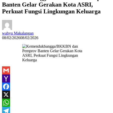
Banten Gelar Gerakan Kota ASRI,
Perkuat Fungsi Lingkungan Keluarga
wahyu Makalangan
08/02/2026
08/02/2026
Gmail
Yahoo
Mail
Facebook
X
WhatsApp