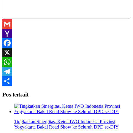
Gmail
Yahoo
Mail
Facebook
X
WhatsApp
Telegram
Share
Pos terkait
Tingkatkan Sinergitas, Ketua IWO Indonesia Provinsi
Yogyakarta Bakal Road Show ke Seluruh DPD se-DIY