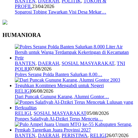
BANTEN
,
DAERAH
,
POLITIK
,
TOKOH &
PROFIL
23/04/2026
Soparosi Tobing Tawarkan Visi Desa Mekar…
HUMANIORA
BANTEN
,
DAERAH
,
SOSIAL MASYARAKAT
,
TNI
POLRI
07/08/2026
Polres Serang Polda Banten Salurkan 8.00…
RELIGI
06/08/2026
Dari Puncak Gunung Karang, Alumni Gontor…
RELIGI
,
SOSIAL MASYARAKAT
05/08/2026
Ponpes Salafiyah Al-Dzikri Terus Menceta…
BANTEN
,
DAERAH
,
PERISTIWA
,
RELIGI
26/07/2026