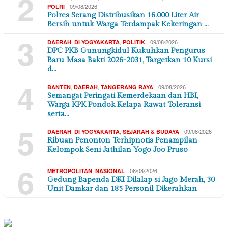
2
09/08/2026
POLRI
Polres Serang Distribusikan 16.000 Liter Air
Bersih untuk Warga Terdampak Kekeringan …
3
,
,
09/08/2026
DAERAH
DI YOGYAKARTA
POLITIK
DPC PKB Gunungkidul Kukuhkan Pengurus
Baru Masa Bakti 2026-2031, Targetkan 10 Kursi
d…
4
,
,
09/08/2026
BANTEN
DAERAH
TANGERANG RAYA
Semangat Peringati Kemerdekaan dan HBI,
Warga KPK Pondok Kelapa Rawat Toleransi
serta…
5
,
,
09/08/2026
DAERAH
DI YOGYAKARTA
SEJARAH & BUDAYA
Ribuan Penonton Terhipnotis Penampilan
Kelompok Seni Jathilan Yogo Joo Pruso
6
,
08/08/2026
METROPOLITAN
NASIONAL
Gedung Bapenda DKI Dilalap si Jago Merah, 30
Unit Damkar dan 185 Personil Dikerahkan