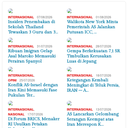
07/08/2026
01/08/2026
INTERNASIONAL
INTERNASIONAL
Insiden Penembakan di
Walikota New York Minta
Sekolah Thailand
Pemerintah AS Jalankan
Tewaskan 3 Guru dan 3…
Putusan ICC, …
31/07/2026
28/07/2026
INTERNASIONAL
INTERNASIONAL
Ribuan Imigran Gelap
Gempa Berkekuatan 7,1 SR
Asal Maroko Memasuki
Timbulkan Kerusakan
Perairan Spanyol
Luas di Jepang
,
18/07/2026
INTERNASIONAL
INTERNASIONAL
25/07/2026
Ketegangan Kembali
OPINI
Konflik AS-Israel dengan
Meningkat di Teluk Persia,
Iran Kini Memasuki Fase
IRAN – A…
Pukulan Ter…
,
13/07/2026
INTERNASIONAL
INTERNASIONAL
17/07/2026
AS Lancarkan Gelombang
NASIONAL
Di Forum BRICS, Menaker
Serangan Keempat atas
RI Usulkan Petakan
Iran Merespon K…