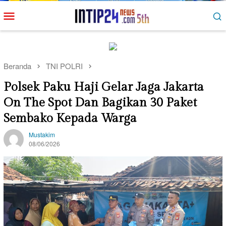
Loncat
Menu
ke
Mobile
konten
Beranda
TNI POLRI
Polsek Paku Haji Gelar Jaga Jakarta
On The Spot Dan Bagikan 30 Paket
Sembako Kepada Warga
Mustakim
08/06/2026