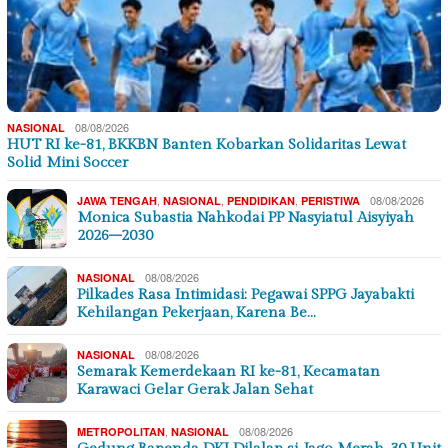
08/08/2026
NASIONAL
HUT RI ke-81, BKKBN Banten Kobarkan Solidaritas Lewat
Solid Mini Soccer
,
,
,
08/08/2026
JAWA TENGAH
NASIONAL
PENDIDIKAN
PERISTIWA
Monica Subastia Nahkodai PP Nasyiatul Aisyiyah
2026–2030
08/08/2026
NASIONAL
Pilkades Rasa Intimidasi: Pegawai SPPG Jayabakti
Kehilangan Pekerjaan, Karena Be…
08/08/2026
NASIONAL
Semarak Kemerdekaan RI ke-81, Kecamatan
Karawaci Gelar Gerak Jalan Sehat
,
08/08/2026
METROPOLITAN
NASIONAL