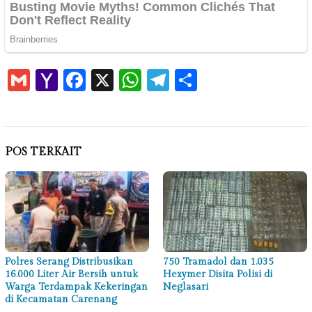
Gmail
Yahoo
Facebook
X
WhatsApp
Telegram
Share
Mail
POS TERKAIT
Polres Serang Distribusikan
750 Tramadol dan 1.035
16.000 Liter Air Bersih untuk
Hexymer Disita Polisi di
Warga Terdampak Kekeringan
Neglasari
di Kecamatan Carenang