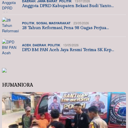
,
,
13/07/2026
DAERAH
JAWA BARAT
POLITIK
Anggota DPRD Kabupaten Bekasi Budi Yanto…
,
23/05/2026
POLITIK
SOSIAL MASYARAKAT
28 Tahun Reformasi, Pena 98 Gagas Perjua…
,
,
13/05/2026
ACEH
DAERAH
POLITIK
DPD BM PAN Aceh Jaya Resmi Terima SK Kep…
HUMANIORA