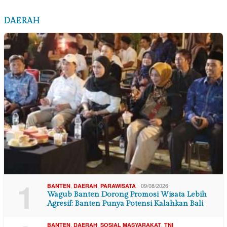
DAERAH
1
,
,
09/08/2026
BANTEN
DAERAH
PARAWISATA
Wagub Banten Dorong Promosi Wisata Lebih
Agresif: Banten Punya Potensi Kalahkan Bali
,
,
,
BANTEN
DAERAH
SOSIAL MASYARAKAT
TNI