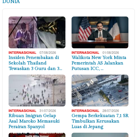
DUNIA
07/08/2026
01/08/2026
INTERNASIONAL
INTERNASIONAL
Insiden Penembakan di
Walikota New York Minta
Sekolah Thailand
Pemerintah AS Jalankan
Tewaskan 3 Guru dan 3…
Putusan ICC, …
31/07/2026
28/07/2026
INTERNASIONAL
INTERNASIONAL
Ribuan Imigran Gelap
Gempa Berkekuatan 7,1 SR
Asal Maroko Memasuki
Timbulkan Kerusakan
Perairan Spanyol
Luas di Jepang