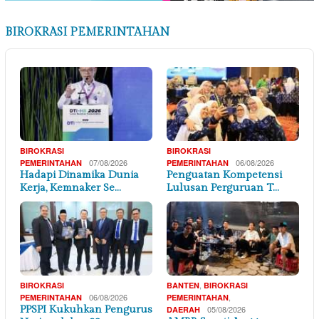
BIROKRASI PEMERINTAHAN
BIROKRASI
BIROKRASI
07/08/2026
06/08/2026
PEMERINTAHAN
PEMERINTAHAN
Hadapi Dinamika Dunia
Penguatan Kompetensi
Kerja, Kemnaker Se…
Lulusan Perguruan T…
,
BIROKRASI
BANTEN
BIROKRASI
06/08/2026
,
PEMERINTAHAN
PEMERINTAHAN
PPSPI Kukuhkan Pengurus
05/08/2026
DAERAH