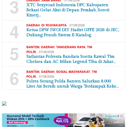
3
DAERAH
JAWA BARAT
XTC Sexyroad Indonesia DPC Kabupaten
Bekasi Gelar Aksi di Depan Pemkab, Soroti
Kinerj…
4
,
07/08/2026
DAERAH
DI YOGYAKARTA
Ketua DPW IWOI DIY Hadiri GPFE 2026 di JEC,
Dukung Penuh Sistem E-Katalog
5
,
,
,
BANTEN
DAERAH
TANGERANG RAYA
TNI
07/08/2026
POLRI
Satlantas Polresta Bandara Soetta Kawal Tim
Chelsea dan AC Milan Legend Tiba di Jakar…
6
,
,
,
BANTEN
DAERAH
SOSIAL MASYARAKAT
TNI
07/08/2026
POLRI
Polres Serang Polda Banten Salurkan 8.000
Liter Air Bersih untuk Warga Terdampak Keke…