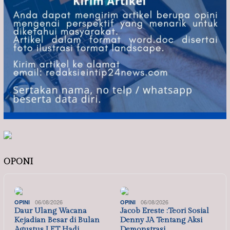
OPONI
06/08/2026
06/08/2026
OPINI
OPINI
Daur Ulang Wacana
Jacob Ereste :Teori Sosial
Kejadian Besar di Bulan
Denny JA Tentang Aksi
Agustus I ET Hadi …
Demonstrasi…