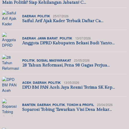
Main Politik? Siap Kehilangan Jabatan! C…
,
25/07/2026
DAERAH
POLITIK
Saiful Arif Ajak Kader Terbaik Daftar Ca…
,
,
13/07/2026
DAERAH
JAWA BARAT
POLITIK
Anggota DPRD Kabupaten Bekasi Budi Yanto…
,
23/05/2026
POLITIK
SOSIAL MASYARAKAT
28 Tahun Reformasi, Pena 98 Gagas Perjua…
,
,
13/05/2026
ACEH
DAERAH
POLITIK
DPD BM PAN Aceh Jaya Resmi Terima SK Kep…
,
,
,
23/04/2026
BANTEN
DAERAH
POLITIK
TOKOH & PROFIL
Soparosi Tobing Tawarkan Visi Desa Mekar…