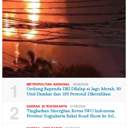
1
,
08/08/2026
METROPOLITAN
NASIONAL
Gedung Bapenda DKI Dilalap si Jago Merah, 30
Unit Damkar dan 185 Personil Dikerahkan
2
,
07/08/2026
DAERAH
DI YOGYAKARTA
Tingkatkan Sinergitas, Ketua IWO Indonesia
Provinsi Yogyakarta Bakal Road Show ke Sel…
,
07/08/2026