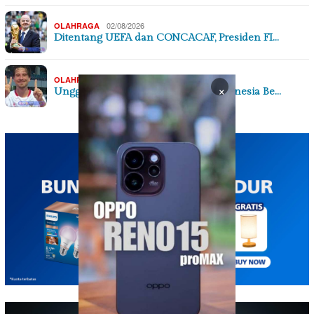
02/08/2026
OLAHRAGA
Ditentang UEFA dan CONCACAF, Presiden FI…
31/07/2026
OLAHRAGA
×
Unggul Jumlah Pemain Timnas Indonesia Be…