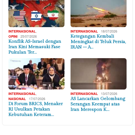
,
18/07/2026
INTERNASIONAL
INTERNASIONAL
25/07/2026
Ketegangan Kembali
OPINI
Konflik AS-Israel dengan
Meningkat di Teluk Persia,
Iran Kini Memasuki Fase
IRAN – A…
Pukulan Ter…
,
13/07/2026
INTERNASIONAL
INTERNASIONAL
17/07/2026
AS Lancarkan Gelombang
NASIONAL
Di Forum BRICS, Menaker
Serangan Keempat atas
RI Usulkan Petakan
Iran Merespon K…
Kebutuhan Keteram…