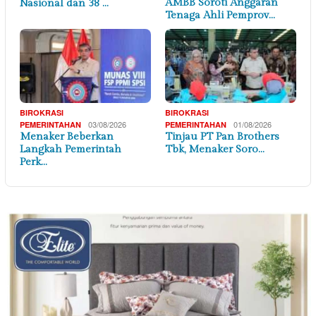
AMBB Soroti Anggaran
Nasional dan 38 …
Tenaga Ahli Pemprov…
BIROKRASI
BIROKRASI
03/08/2026
01/08/2026
PEMERINTAHAN
PEMERINTAHAN
Menaker Beberkan
Tinjau PT Pan Brothers
Langkah Pemerintah
Tbk, Menaker Soro…
Perk…