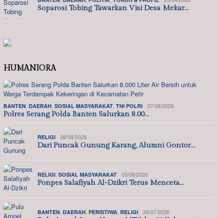
Soparosi Tobing Tawarkan Visi Desa Mekar…
HUMANIORA
,
,
,
07/08/2026
BANTEN
DAERAH
SOSIAL MASYARAKAT
TNI POLRI
Polres Serang Polda Banten Salurkan 8.00…
06/08/2026
RELIGI
Dari Puncak Gunung Karang, Alumni Gontor…
,
05/08/2026
RELIGI
SOSIAL MASYARAKAT
Ponpes Salafiyah Al-Dzikri Terus Menceta…
,
,
,
26/07/2026
BANTEN
DAERAH
PERISTIWA
RELIGI