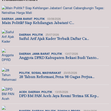
,
,
03/08/2026
DAERAH
JAWA BARAT
POLITIK
Main Politik? Siap Kehilangan Jabatan! C…
,
25/07/2026
DAERAH
POLITIK
Saiful Arif Ajak Kader Terbaik Daftar Ca…
,
,
13/07/2026
DAERAH
JAWA BARAT
POLITIK
Anggota DPRD Kabupaten Bekasi Budi Yanto…
,
23/05/2026
POLITIK
SOSIAL MASYARAKAT
28 Tahun Reformasi, Pena 98 Gagas Perjua…
,
,
13/05/2026
ACEH
DAERAH
POLITIK
DPD BM PAN Aceh Jaya Resmi Terima SK Kep…
,
,
,
23/04/2026
BANTEN
DAERAH
POLITIK
TOKOH & PROFIL