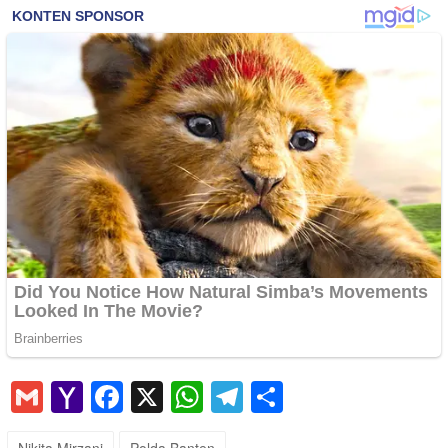
Gmail
Yahoo
Facebook
X
WhatsApp
Telegram
Share
Mail
Nikita Mirzani
Polda Banten