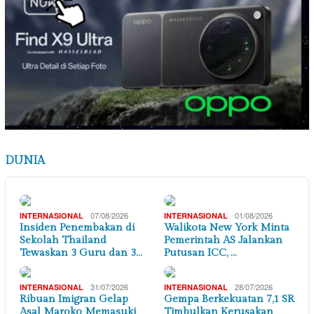
DUNIA
07/08/2026
01/08/2026
INTERNASIONAL
INTERNASIONAL
Insiden Penembakan di
Walikota New York Minta
Sekolah Thailand
Pemerintah AS Jalankan
Tewaskan 3 Guru dan 3…
Putusan ICC, …
31/07/2026
28/07/2026
INTERNASIONAL
INTERNASIONAL
Ribuan Imigran Gelap
Gempa Berkekuatan 7,1 SR
Asal Maroko Memasuki
Timbulkan Kerusakan