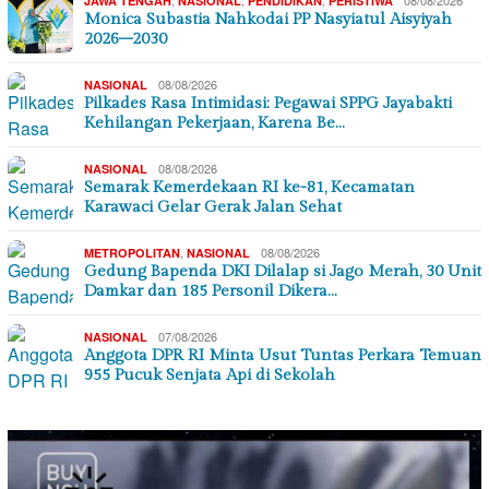
JAWA TENGAH
NASIONAL
PENDIDIKAN
PERISTIWA
Monica Subastia Nahkodai PP Nasyiatul Aisyiyah
2026–2030
08/08/2026
NASIONAL
Pilkades Rasa Intimidasi: Pegawai SPPG Jayabakti
Kehilangan Pekerjaan, Karena Be…
08/08/2026
NASIONAL
Semarak Kemerdekaan RI ke-81, Kecamatan
Karawaci Gelar Gerak Jalan Sehat
,
08/08/2026
METROPOLITAN
NASIONAL
Gedung Bapenda DKI Dilalap si Jago Merah, 30 Unit
Damkar dan 185 Personil Dikera…
07/08/2026
NASIONAL
Anggota DPR RI Minta Usut Tuntas Perkara Temuan
955 Pucuk Senjata Api di Sekolah