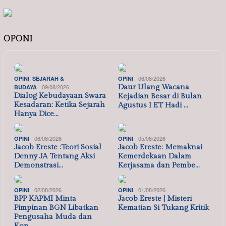
OPONI
,
06/08/2026
OPINI
SEJARAH &
OPINI
09/08/2026
Daur Ulang Wacana
BUDAYA
Dialog Kebudayaan Swara
Kejadian Besar di Bulan
Kesadaran: Ketika Sejarah
Agustus I ET Hadi …
Hanya Dice…
06/08/2026
05/08/2026
OPINI
OPINI
Jacob Ereste :Teori Sosial
Jacob Ereste: Memaknai
Denny JA Tentang Aksi
Kemerdekaan Dalam
Demonstrasi…
Kerjasama dan Pembe…
02/08/2026
01/08/2026
OPINI
OPINI
BPP KAPMI Minta
Jacob Ereste | Misteri
Pimpinan BGN Libatkan
Kematian Si Tukang Kritik
Pengusaha Muda dan
Kop…