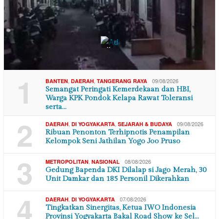
×
1
,
,
09/08/2026
BANTEN
DAERAH
TANGERANG RAYA
Semangat Peringati Kemerdekaan dan HBI,
Warga KPK Pondok Kelapa Rawat Toleransi
serta…
2
,
,
09/08/2026
DAERAH
DI YOGYAKARTA
SEJARAH & BUDAYA
Ribuan Penonton Terhipnotis Penampilan
Kelompok Seni Jathilan Yogo Joo Pruso
3
,
08/08/2026
METROPOLITAN
NASIONAL
Gedung Bapenda DKI Dilalap si Jago Merah, 30
Unit Damkar dan 185 Personil Dikerahkan
4
,
07/08/2026
DAERAH
DI YOGYAKARTA
Tingkatkan Sinergitas, Ketua IWO Indonesia
Provinsi Yogyakarta Bakal Road Show ke Sel…