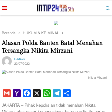
Loncat
Menu
ke
Mobile
konten
Beranda
HUKUM & KRIMINAL
Alasan Polda Banten Batal Menahan
Tersangka Nikita Mirzani
Redaksi
23/07/2022
Nikita Mirzani
Gmail
Yahoo
Facebook
X
WhatsApp
Telegram
Share
Mail
JAKARTA – Pihak kepolisian tidak menahan Nikita
Mirzani atas dasar kemanusiaan, karena artis itu harus